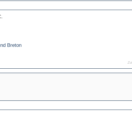
C.
und Breton
Zu