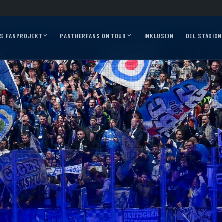
026/27?
Auf geht’s, Pantherfans – die ersten Auswärtsfahrten sind online!
Ausw
AS FANPROJEKT
PANTHERFANS ON TOUR
INKLUSION
DEL STADION