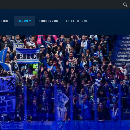
ärtsfahrt nach Nürnberg am 10.12.2026
Auswärtsfahrt nach Augsburg am 06.
 GUIDE
FORUM
SONDERZUG
TICKETBÖRSE