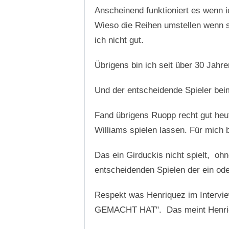
m
m
e
e
Anscheinend funktioniert es wenn 
n
n
n
n
a
a
Wieso die Reihen umstellen wenn s
c
c
h
h
ich nicht gut.
u
o
n
b
t
e
e
n
n
.
Übrigens bin ich seit über 30 Jahr
.
Und der entscheidende Spieler bei
Fand übrigens Ruopp recht gut heut
Williams spielen lassen. Für mich 
Das ein Girduckis nicht spielt, oh
entscheidenden Spielen der ein oder
Respekt was Henriquez im Inter
GEMACHT HAT". Das meint Henrique