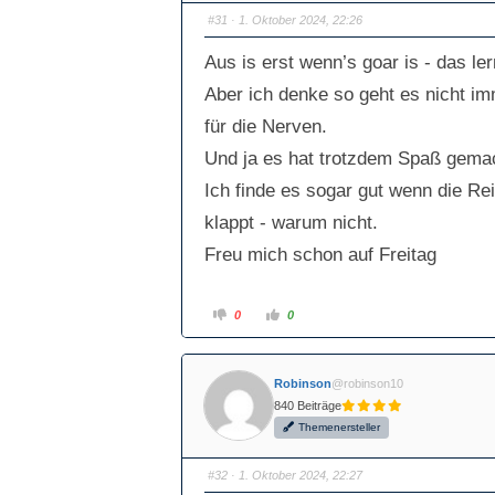
#31
· 1. Oktober 2024, 22:26
Aus is erst wenn’s goar is - das le
Aber ich denke so geht es nicht im
für die Nerven.
Und ja es hat trotzdem Spaß gema
Ich finde es sogar gut wenn die Re
klappt - warum nicht.
Freu mich schon auf Freitag
A
A
0
0
n
n
k
k
l
l
i
i
c
c
Robinson
@robinson10
k
k
e
e
840 Beiträge
n
n
f
f
Themenersteller
ü
ü
r
r
D
D
a
a
#32
· 1. Oktober 2024, 22:27
u
u