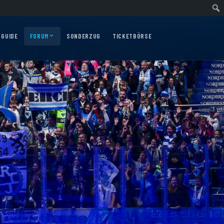
wärtsfahrt nach Nürnberg am 10.12.2026
Auswärtsfahrt nach Augsburg am 06
 GUIDE
FORUM
SONDERZUG
TICKETBÖRSE