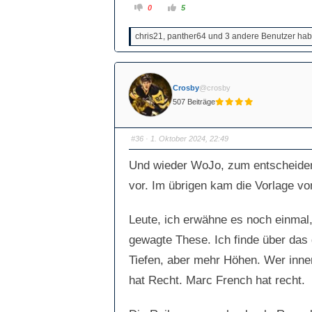
A
A
0
5
n
n
k
k
l
l
chris21, panther64 und 3 andere Benutzer habe
i
i
c
c
k
k
e
e
n
n
f
f
ü
ü
Crosby
@crosby
r
r
D
D
507 Beiträge
a
a
u
u
m
m
e
e
n
n
#36
· 1. Oktober 2024, 22:49
n
n
a
a
c
c
Und wieder WoJo, zum entscheidende
h
h
u
o
vor. Im übrigen kam die Vorlage vo
n
b
t
e
e
n
n
.
.
Leute, ich erwähne es noch einmal, h
gewagte These. Ich finde über das 
Tiefen, aber mehr Höhen. Wer inner
hat Recht. Marc French hat recht.