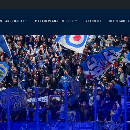
2026/27?
Auf geht’s, Pantherfans – die ersten Auswärtsfahrten sind online!
Aus
AS FANPROJEKT
PANTHERFANS ON TOUR
INKLUSION
DEL STADION