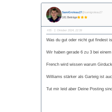
e
e
n
n
f
f
ü
ü
SamiGroleau27
@samigroleau27
r
r
D
D
181 Beiträge
a
a
u
u
m
m
e
e
n
n
#35
· 1. Oktober 2024, 22:39
n
n
a
a
c
c
Was du gut oder nicht gut findest ist
h
h
u
o
n
b
t
e
Wir haben gerade 6 zu 3 bei einem
e
n
n
.
.
French wird wissen warum Girduckis 
Williams stärker als Garteig ist a
Tut mir leid aber Deine Posting sind