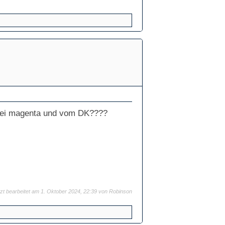
n bei magenta und vom DK????
tzt bearbeitet am 1. Oktober 2024, 22:39 von
Robinson