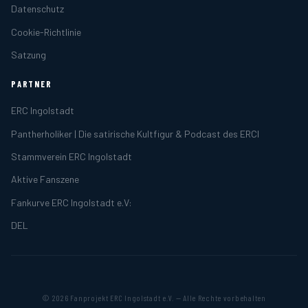
Datenschutz
Cookie-Richtlinie
Satzung
PARTNER
ERC Ingolstadt
Pantherholiker | Die satirische Kultfigur & Podcast des ERCI
Stammverein ERC Ingolstadt
Aktive Fanszene
Fankurve ERC Ingolstadt e.V:
DEL
© 2026 Fanprojekt ERC Ingolstadt e.V. — Alle Rechte vorbehalten