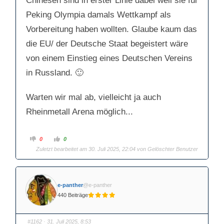
Chinesen sind in erster Linie dabei weil sie für
expandieren. Da wäre ein deutscher
Peking Olympia damals Wettkampf als
Verein natürlich sehr interessant. Klar für
Vorbereitung haben wollten. Glaube kaum das
uns Fans wäre es wohl nicht gut.
die EU/ der Deutsche Staat begeistert wäre
von einem Einstieg eines Deutschen Vereins
in Russland. 🙂
Warten wir mal ab, vielleicht ja auch
Rheinmetall Arena möglich...
A
A
0
0
n
n
Zuletzt bearbeitet am 30. Juli 2025, 22:04 von Gelöschter Benutzer
k
k
l
l
i
i
c
c
k
k
e
e
n
n
e-panther
@e-panther
f
f
ü
ü
440 Beiträge
r
r
D
D
a
a
u
u
m
m
#1162
· 31. Juli 2025, 8:53