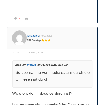
t
e
e
n
n
.
.
A
A
0
0
n
n
k
k
l
l
i
i
c
c
k
k
lospablos
@lospablos
e
e
n
n
151 Beiträge
f
f
ü
ü
r
r
D
D
a
a
#1164
· 31. Juli 2025, 9:30
u
u
m
m
e
e
n
n
Zitat von
chris21
am 31. Juli 2025, 9:08 Uhr
n
n
a
a
c
c
So übernahme von media saturn durch die
h
h
u
o
n
b
Chinesen ist durch.
t
e
e
n
n
.
.
Wo steht denn, dass es durch ist?
Ich verstehe die Überschrift im Donaukurier