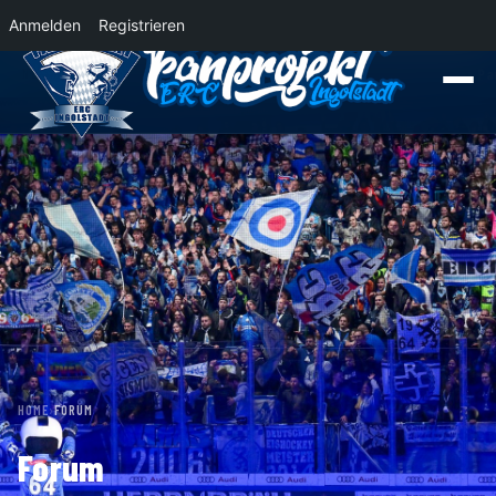
Anmelden
Registrieren
News
Der Panther Express 2026/2027 rollt nach Krefeld!
Wohin rollt der P
HOME
›
FORUM
Forum