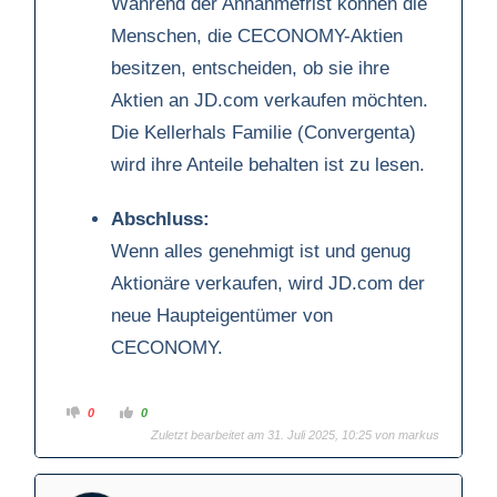
Während der Annahmefrist können die
Menschen, die CECONOMY-Aktien
besitzen, entscheiden, ob sie ihre
Aktien an JD.com verkaufen möchten.
Die Kellerhals Familie (Convergenta)
wird ihre Anteile behalten ist zu lesen.
Abschluss:
Wenn alles genehmigt ist und genug
Aktionäre verkaufen, wird JD.com der
neue Haupteigentümer von
CECONOMY.
A
A
0
0
n
n
Zuletzt bearbeitet am 31. Juli 2025, 10:25 von
markus
k
k
l
l
i
i
c
c
k
k
e
e