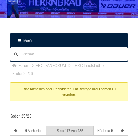
Menü
Forum-
Navigation
Forum-
Forum
ERCI FANFORUM: Der ERC Ingolstadt
Breadcrumbs
Kader 25/26
-
Du
Bitte
Anmelden
oder
Registrieren
, um Beiträge und Themen zu
erstellen.
bist
hier:
Kader 25/26
Vorherige
Seite 117 von 135
Nächste