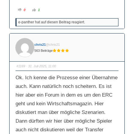
A
A
0
1
n
n
k
k
l
l
e-panther hat auf diesen Beitrag reagiert.
i
i
c
c
k
k
e
e
n
n
f
f
ü
ü
chris21
@chris21
r
r
D
D
563 Beiträge
a
a
u
u
m
m
e
e
n
n
#1169
· 31. Juli 2025, 11:00
n
n
a
a
c
c
Ok. Ich kenne die Prozesse einer Übernahme
h
h
u
o
auch. Kann natürlich noch scheitern. Es ist
n
b
t
e
e
n
hier aber ein Forum in dem es um den ERC
n
.
.
geht und kein Wirtschaftsmagazin. Hier
diskutiert man über mögliche Szenarien.
Dann dürften wir hier über mögliche Spieler
auch nicht diskutieren weil der Transfer