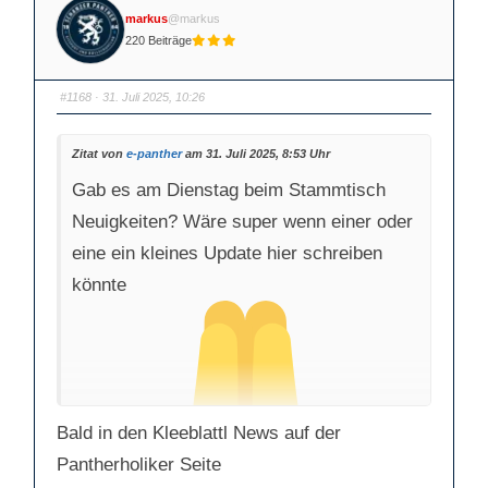
n
n
markus
@markus
f
f
ü
ü
220 Beiträge
r
r
D
D
a
a
u
u
m
m
#1168
· 31. Juli 2025, 10:26
e
e
n
n
n
n
a
a
Zitat von
e-panther
am 31. Juli 2025, 8:53 Uhr
c
c
h
h
u
o
Gab es am Dienstag beim Stammtisch
n
b
t
e
e
n
Neuigkeiten? Wäre super wenn einer oder
n
.
.
eine ein kleines Update hier schreiben
könnte
Bald in den Kleeblattl News auf der
Pantherholiker Seite