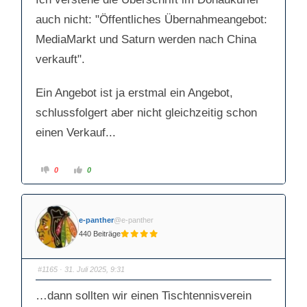
auch nicht: "Öffentliches Übernahmeangebot:
MediaMarkt und Saturn werden nach China
verkauft".
Ein Angebot ist ja erstmal ein Angebot,
schlussfolgert aber nicht gleichzeitig schon
einen Verkauf...
A
A
0
0
n
n
k
k
l
l
i
i
c
c
k
k
e-panther
@e-panther
e
e
n
n
440 Beiträge
f
f
ü
ü
r
r
D
D
a
a
#1165
· 31. Juli 2025, 9:31
u
u
m
m
e
e
…dann sollten wir einen Tischtennisverein
n
n
n
n