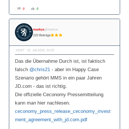
A
A
0
0
n
n
k
k
l
l
i
i
c
c
k
k
markus
@markus
e
e
n
n
220 Beiträge
f
f
ü
ü
r
r
D
D
a
a
#1167
· 31. Juli 2025, 10:20
u
u
m
m
e
e
Das die Übernahme Durch ist, ist faktisch
n
n
n
n
a
a
falsch
@chris21
- aber im Happy Case
c
c
h
h
Szenario gehört MMS in ein paar Jahren
u
o
n
b
t
e
JD.com - das ist richtig.
e
n
n
.
Die offizielle Ceconomy Pressemitteilung
.
kann man hier nachlesen.
ceconomy_press_release_ceconomy_invest
ment_agreement_with_jd.com.pdf