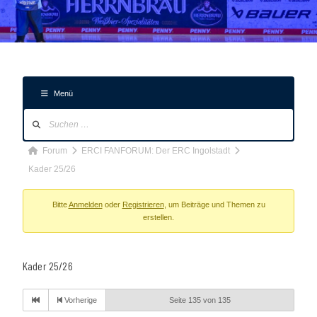
Menü
Forum-
Navigation
Forum-
Forum
ERCI FANFORUM: Der ERC Ingolstadt
Breadcrumbs
Kader 25/26
-
Du
Bitte
Anmelden
oder
Registrieren
, um Beiträge und Themen zu
erstellen.
bist
hier:
Kader 25/26
Vorherige
Seite 135 von 135