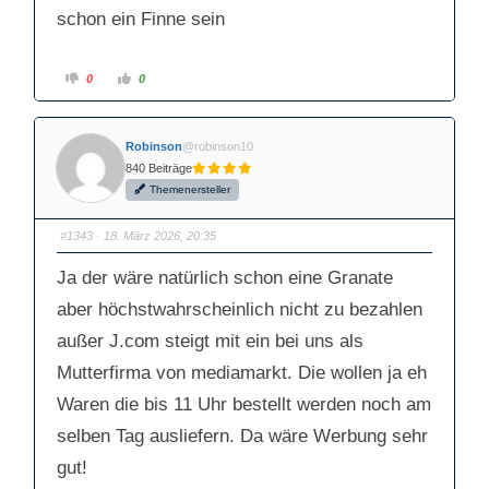
schon ein Finne sein
A
A
0
0
n
n
k
k
l
l
i
i
c
c
Robinson
@robinson10
k
k
e
e
840 Beiträge
n
n
f
f
Themenersteller
ü
ü
r
r
D
D
a
a
#1343
· 18. März 2026, 20:35
u
u
m
m
e
e
Ja der wäre natürlich schon eine Granate
n
n
n
n
a
a
aber höchstwahrscheinlich nicht zu bezahlen
c
c
h
h
außer J.com steigt mit ein bei uns als
u
o
n
b
t
e
Mutterfirma von mediamarkt. Die wollen ja eh
e
n
n
.
Waren die bis 11 Uhr bestellt werden noch am
.
selben Tag ausliefern. Da wäre Werbung sehr
gut!