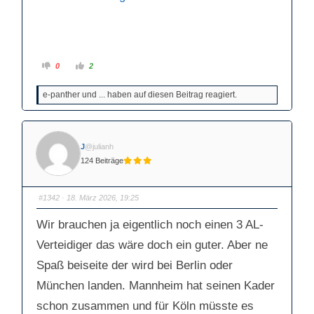
A
A
0
2
n
n
k
k
l
l
e-panther und ... haben auf diesen Beitrag reagiert.
i
i
c
c
k
k
e
e
n
n
f
f
ü
ü
J
@julianh
r
r
D
D
124 Beiträge
a
a
u
u
m
m
e
e
n
n
#1342
· 18. März 2026, 19:25
n
n
a
a
c
c
Wir brauchen ja eigentlich noch einen 3 AL-
h
h
u
o
Verteidiger das wäre doch ein guter. Aber ne
n
b
t
e
e
n
Spaß beiseite der wird bei Berlin oder
n
.
.
München landen. Mannheim hat seinen Kader
schon zusammen und für Köln müsste es