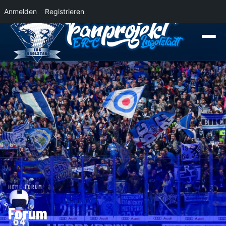
Anmelden
Registrieren
News
Der Panther Express 2026/2027 rollt nach Krefeld!
Wohin rollt der 
HOME
›
FORUM
Forum