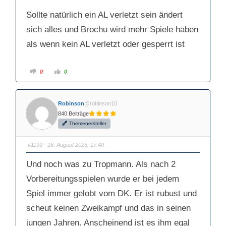
Sollte natürlich ein AL verletzt sein ändert
sich alles und Brochu wird mehr Spiele haben
als wenn kein AL verletzt oder gesperrt ist
A
A
0
0
n
n
k
k
l
l
i
i
c
c
Robinson
@robinson10
k
k
e
e
840 Beiträge
n
n
f
f
Themenersteller
ü
ü
r
r
D
D
a
a
#1199
· 18. August 2025, 17:40
u
u
m
m
e
e
Und noch was zu Tropmann. Als nach 2
n
n
n
n
a
a
Vorbereitungsspielen wurde er bei jedem
c
c
h
h
Spiel immer gelobt vom DK. Er ist rubust und
u
o
n
b
t
e
scheut keinen Zweikampf und das in seinen
e
n
n
.
jungen Jahren. Anscheinend ist es ihm egal
.