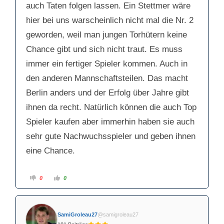
auch Taten folgen lassen. Ein Stettmer wäre
hier bei uns warscheinlich nicht mal die Nr. 2
geworden, weil man jungen Torhütern keine
Chance gibt und sich nicht traut. Es muss
immer ein fertiger Spieler kommen. Auch in
den anderen Mannschaftsteilen. Das macht
Berlin anders und der Erfolg über Jahre gibt
ihnen da recht. Natürlich können die auch Top
Spieler kaufen aber immerhin haben sie auch
sehr gute Nachwuchsspieler und geben ihnen
eine Chance.
A
A
0
0
n
n
k
k
l
l
i
i
c
c
k
k
SamiGroleau27
@samigroleau27
e
e
n
n