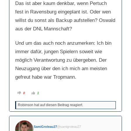
Das ist aber kaum denkbar, wenn Pertuch
fest in Ravensburg eingeplant ist. Oder wen
willst du sonst als Backup aufstellen? Oswald
aus der DNL Mannschaft?
Und um das auch noch anzumerken: Ich bin
immer dafür, jungen Spielern soweit wie
möglich Verantwortung zu übergeben. Der
Neuzugang über den ich mich am meisten
gefreut habe war Tropmann.
A
A
0
1
n
n
k
k
l
l
Robinson hat auf diesen Beitrag reagiert.
i
i
c
c
k
k
e
e
n
n
f
f
ü
ü
SamiGroleau27
@samigroleau27
r
r