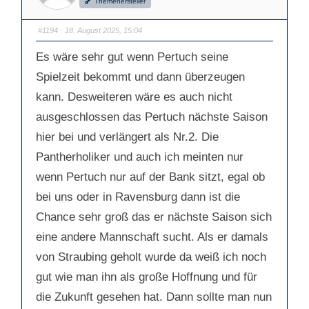
Themenersteller
ü
ü
r
r
D
D
a
a
#1194
· 18. August 2025, 15:04
u
u
m
m
e
e
Es wäre sehr gut wenn Pertuch seine
n
n
n
n
a
a
Spielzeit bekommt und dann überzeugen
c
c
h
h
kann. Desweiteren wäre es auch nicht
u
o
n
b
t
e
ausgeschlossen das Pertuch nächste Saison
e
n
n
.
hier bei und verlängert als Nr.2. Die
.
Pantherholiker und auch ich meinten nur
wenn Pertuch nur auf der Bank sitzt, egal ob
bei uns oder in Ravensburg dann ist die
Chance sehr groß das er nächste Saison sich
eine andere Mannschaft sucht. Als er damals
von Straubing geholt wurde da weiß ich noch
gut wie man ihn als große Hoffnung und für
die Zukunft gesehen hat. Dann sollte man nun