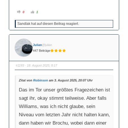
A
A
0
1
n
n
k
k
l
l
Sandlak hat auf diesen Beitrag reagiert.
i
i
c
c
k
k
e
e
n
n
f
f
ü
ü
Julian
@julian
r
r
D
D
447 Beiträge
a
a
u
u
m
m
e
e
n
n
#1193
· 18. August 2025, 8:17
n
n
a
a
c
c
h
h
Zitat von
Robinson
am 3. August 2025, 20:07 Uhr
u
o
n
b
t
e
Das im Tor unser größtes Fragezeichen ist
e
n
n
.
.
sagt ihr, okay stimmt teilweise. Aber falls
Williams, was ich nicht glaube, sein
Niveau vom letzten Jahr nicht halten kann,
dann haben wir Brochu, wobei dann einer