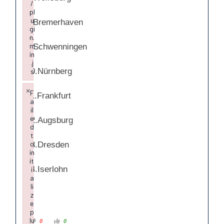
/
pl
u
8.Bremerhaven
gi
n.
m
9.Schwenningen
in
.j
10.Nürnberg
s
Failed to load plugin: media from url https://www.erci-fanprojek
×
F
11.Frankfurt
a
il
e
12.Augsburg
d
t
o
13.Dresden
in
it
14.Iserlohn
i
a
li
z
e
p
lu
A
A
0
0