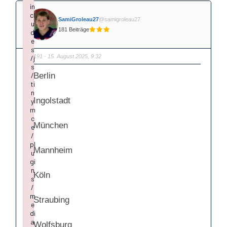
in
cl
SamiGroleau27
@samigroleau27
u
181 Beiträge
d
e
s
#1191
· 15. August 2025, 9:32
/j
s
1.Berlin
/
ti
n
2.Ingolstadt
y
m
c
3.München
e
/
pl
4.Mannheim
u
gi
n
5.Köln
s
/
m
6.Straubing
e
di
a
7.Wolfsburg