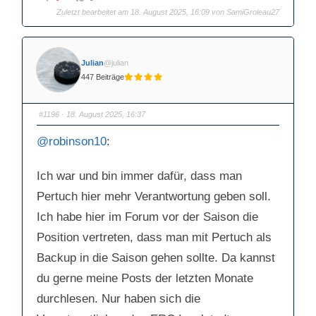
n
n
Zuletzt bearbeitet am 18. August 2025, 16:09 von
SamiGroleau27
k
k
l
l
i
i
c
c
k
k
e
e
n
n
Julian
@julian
f
f
ü
ü
447 Beiträge
r
r
D
D
a
a
u
u
m
m
#1196
· 18. August 2025, 16:37
e
e
n
n
n
n
@robinson10
:
a
a
c
c
h
h
u
o
Ich war und bin immer dafür, dass man
n
b
t
e
e
n
Pertuch hier mehr Verantwortung geben soll.
n
.
.
Ich habe hier im Forum vor der Saison die
Position vertreten, dass man mit Pertuch als
Backup in die Saison gehen sollte. Da kannst
du gerne meine Posts der letzten Monate
durchlesen. Nur haben sich die