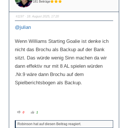
D
D
181 Beiträge
a
a
u
u
m
m
e
e
n
n
#1197
· 18. August 2025, 17:20
n
n
a
a
c
c
@julian
h
h
u
o
n
b
t
e
Wenn Williams Starting Goalie ist denke ich
e
n
n
.
.
nicht das Brochu als Backup auf der Bank
sitzt. Das würde wenig Sinn machen da wir
dann effektiv nur mit 8 AL spielen würden
.Nr.9 wäre dann Brochu auf dem
Spielberichtsbogen als Backup.
A
A
0
1
n
n
k
k
l
l
Robinson hat auf diesen Beitrag reagiert.
i
i
c
c