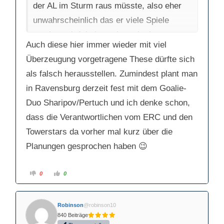
der AL im Sturm raus müsste, also eher
unwahrscheinlich das er viele Spiele
machen wird, haben wir noch einen
Auch diese hier immer wieder mit viel
Pertuch hier bei uns und das haben die
Überzeugung vorgetragene These dürfte sich
Pantherholiker richtig festgestellt, das
als falsch herausstellen. Zumindest plant man
wenn er diese Saison keine DEL Spiele
in Ravensburg derzeit fest mit dem Goalie-
bekommt, wohl nächste Saison weg ist.
Duo Sharipov/Pertuch und ich denke schon,
Dabei ist er ein ganz großes Talent und
dass die Verantwortlichen vom ERC und den
hat auch in Ravensburg gut gefangen.
Towerstars da vorher mal kurz über die
Denkt nur mal was aus Stettmer wurde als
Planungen gesprochen haben 😉
er gewechselt ist. Wäre er nicht
gewechselt würde er immer noch die
A
A
0
0
Nummer 3 sein und nicht mehr, wie jetzt in
n
n
k
k
l
l
Berlin fast die Nummer 1! Also bitte
i
i
c
c
Robinson
@robinson10
k
k
Williams und Pertuch spielen lassen.
e
e
840 Beiträge
n
n
f
f