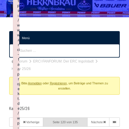
t
p
s
:/
/
w
w
w
Menü
.e
r
Forum-
ci
Navigation
-
f
Forum-
Forum
ERCI FANFORUM: Der ERC Ingolstadt
a
Breadcrumbs
n
Kader 25/26
p
-
r
oj
Du
Bitte
Anmelden
oder
Registrieren
, um Beiträge und Themen zu
e
erstellen.
bist
k
t.
hier:
d
Kader 25/26
e
/
w
p
Vorherige
Seite 120 von 135
Nächste
-