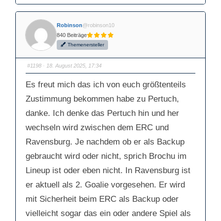
k
k
e
e
n
n
f
f
Robinson
@robinson10
ü
ü
r
r
840 Beiträge
D
D
a
a
Themenersteller
u
u
m
m
e
e
n
n
#1198
· 18. August 2025, 17:34
n
n
a
a
c
c
Es freut mich das ich von euch größtenteils
h
h
u
o
Zustimmung bekommen habe zu Pertuch,
n
b
t
e
e
n
danke. Ich denke das Pertuch hin und her
n
.
.
wechseln wird zwischen dem ERC und
Ravensburg. Je nachdem ob er als Backup
gebraucht wird oder nicht, sprich Brochu im
Lineup ist oder eben nicht. In Ravensburg ist
er aktuell als 2. Goalie vorgesehen. Er wird
mit Sicherheit beim ERC als Backup oder
vielleicht sogar das ein oder andere Spiel als