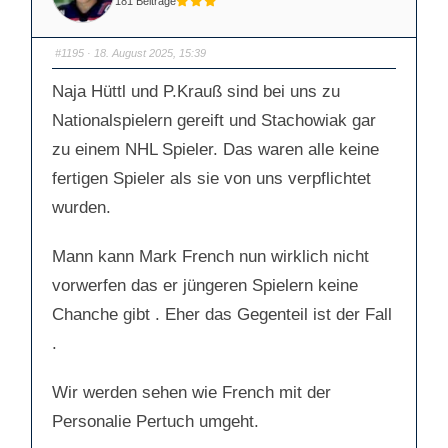
181 Beiträge
f
f
ü
ü
r
r
D
D
a
a
#1195
· 18. August 2025, 15:39
u
u
m
m
e
e
Naja Hüttl und P.Krauß sind bei uns zu
n
n
n
n
a
a
Nationalspielern gereift und Stachowiak gar
c
c
h
h
zu einem NHL Spieler. Das waren alle keine
u
o
n
b
t
e
fertigen Spieler als sie von uns verpflichtet
e
n
n
.
wurden.
.
Mann kann Mark French nun wirklich nicht
vorwerfen das er jüngeren Spielern keine
Chanche gibt . Eher das Gegenteil ist der Fall
.
Wir werden sehen wie French mit der
Personalie Pertuch umgeht.