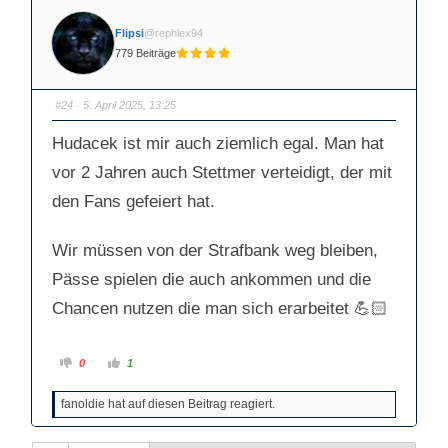
n
n
f
f
ü
ü
Flipsi
@rephlex94
r
r
D
D
779 Beiträge
a
a
u
u
m
m
e
e
n
n
#24
· 5. April 2025, 13:25
n
n
a
a
c
c
Hudacek ist mir auch ziemlich egal. Man hat
h
h
u
o
vor 2 Jahren auch Stettmer verteidigt, der mit
n
b
t
e
e
n
den Fans gefeiert hat.
n
.
.
Wir müssen von der Strafbank weg bleiben,
Pässe spielen die auch ankommen und die
Chancen nutzen die man sich erarbeitet 💪🏻
A
A
0
1
n
n
k
k
l
l
fanoldie hat auf diesen Beitrag reagiert.
i
i
c
c
k
k
e
e