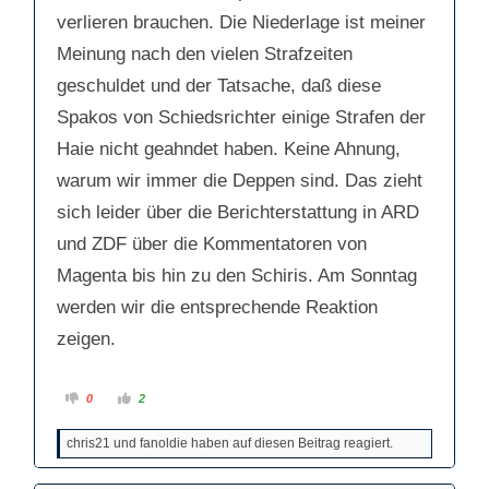
verlieren brauchen. Die Niederlage ist meiner
Carola. Hast du eigentlich irgendwas
Meinung nach den vielen Strafzeiten
verstanden?
geschuldet und der Tatsache, daß diese
Spakos von Schiedsrichter einige Strafen der
Carola - Ka Ahnung ! 😉
Haie nicht geahndet haben. Keine Ahnung,
warum wir immer die Deppen sind. Das zieht
sich leider über die Berichterstattung in ARD
und ZDF über die Kommentatoren von
Magenta bis hin zu den Schiris. Am Sonntag
werden wir die entsprechende Reaktion
zeigen.
A
A
0
2
n
n
k
k
l
l
chris21 und fanoldie haben auf diesen Beitrag reagiert.
i
i
c
c
k
k
e
e