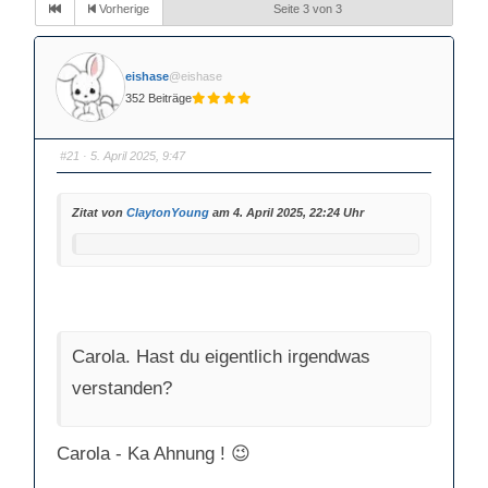
Vorherige
Seite 3 von 3
eishase
@eishase
352 Beiträge
#21
· 5. April 2025, 9:47
Zitat von
ClaytonYoung
am 4. April 2025, 22:24 Uhr
Carola. Hast du eigentlich irgendwas
verstanden?
Carola - Ka Ahnung ! 😉