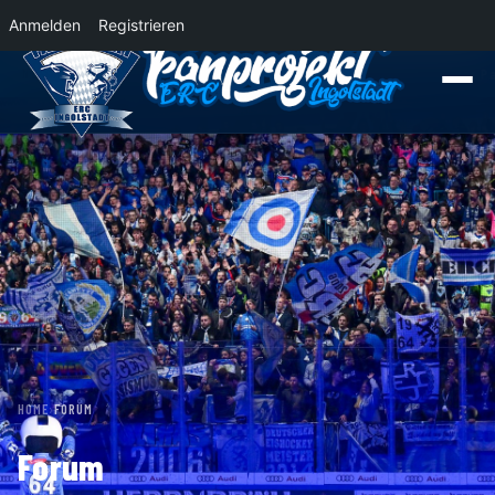
Anmelden
Registrieren
News
Der Panther Express 2026/2027 rollt nach Krefeld!
Wohin rollt der 
HOME
›
FORUM
Forum