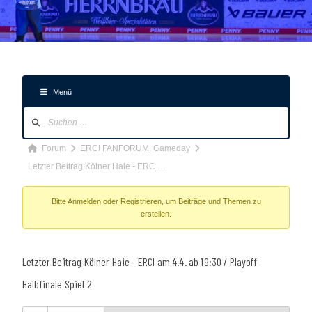
Menü
Forum-
Navigation
Forum-
Forum
ERCI FANFORUM: Gameday
Breadcrumbs
Letzter Beitrag Kölner Haie - ERC …
-
Du
Bitte
Anmelden
oder
Registrieren
, um Beiträge und Themen zu
erstellen.
bist
hier:
Letzter Beitrag Kölner Haie - ERCI am 4.4. ab 19:30 / Playoff-
Halbfinale Spiel 2