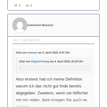
A
A
0
0
n
n
k
k
l
l
i
i
c
c
k
k
e
e
Gelöschter Benutzer
n
n
f
f
ü
ü
r
r
D
D
a
a
#22
· 5. April 2025, 9:53
u
u
m
m
e
e
n
n
Zitat von
eishase
am 5. April 2025, 9:47 Uhr
n
n
a
a
c
c
h
h
Zitat von
ClaytonYoung
am 4. April 2025, 22:24 Uhr
u
o
n
b
t
e
e
n
n
.
.
Also erstens hab ich meine Definition
warum ich das nicht gut finde bereits
abgegeben. Zweitens, wenn sie höflicher
mit mir reden, dann kriegen Sie auch ne
Antwort.