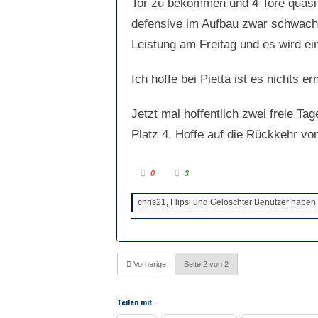
Tor zu bekommen und 4 Tore quasi 
n
.
.
defensive im Aufbau zwar schwach ab
Leistung am Freitag und es wird ei
Ich hoffe bei Pietta ist es nichts er
Jetzt mal hoffentlich zwei freie Ta
Platz 4. Hoffe auf die Rückkehr vo
A
A
0
3
n
n
k
k
l
l
chris21, Flipsi und Gelöschter Benutzer haben 
i
i
c
c
k
k
e
e
n
n
f
f
ü
ü
r
r
Vorherige
Seite 2 von 2
D
D
a
a
u
u
m
m
e
e
Teilen mit:
n
n
n
n