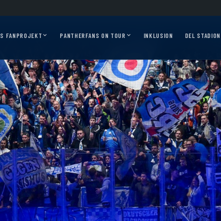
s 2026/27?
Auf geht’s, Pantherfans – die ersten Auswärtsfahrten sind online!
A
AS FANPROJEKT
PANTHERFANS ON TOUR
INKLUSION
DEL STADION