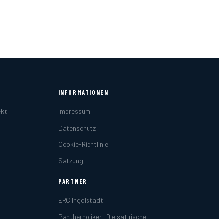
INFORMATIONEN
ekt
Impressum
Datenschutz
Cookie-Richtlinie
Satzung
PARTNER
ERC Ingolstadt
Pantherholiker | Die satirische