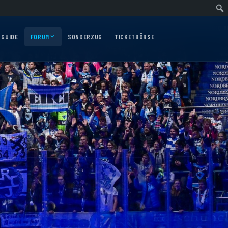
uswärtsfahrt nach Nürnberg am 10.12.2026
Auswärtsfahrt nach Augsburg am 
 GUIDE
FORUM
SONDERZUG
TICKETBÖRSE