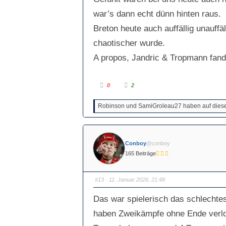
war’s dann echt dünn hinten raus.
Breton heute auch auffällig unauffä
chaotischer wurde.
A propos, Jandric & Tropmann fand 
A
A
0
2
n
n
k
k
l
l
Robinson und SamiGroleau27 haben auf diesen
i
i
c
c
k
k
e
e
n
n
f
f
ü
ü
Conboy
@conboy
r
r
D
D
165 Beiträge
a
a
u
u
m
m
e
e
n
n
#13
· 11. Januar 2026, 21:48
n
n
a
a
c
c
Das war spielerisch das schlechte
h
h
u
o
n
b
haben Zweikämpfe ohne Ende verlore
t
e
e
n