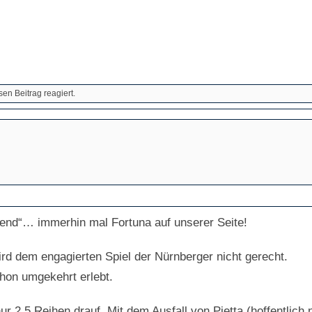
n Beitrag reagiert.
end“… immerhin mal Fortuna auf unserer Seite!
Wird dem engagierten Spiel der Nürnberger nicht gerecht.
hon umgekehrt erlebt.
ur 2,5 Reihen drauf. Mit dem Ausfall von Pietta (hoffentlic