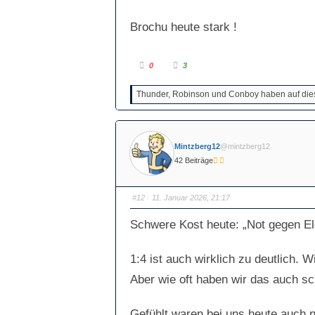
Brochu heute stark !
A
A
0
3
n
n
k
k
l
l
Thunder, Robinson und Conboy haben auf diese
i
i
c
c
k
k
e
e
n
n
f
f
ü
ü
Mintzberg12
@mintzberg12
r
r
D
D
42 Beiträge
a
a
u
u
m
m
e
e
n
n
#12
· 11. Januar 2026, 21:17
n
n
a
a
c
c
Schwere Kost heute: „Not gegen El
h
h
u
o
n
b
t
e
1:4 ist auch wirklich zu deutlich. 
e
n
n
.
.
Aber wie oft haben wir das auch sc
Gefühlt waren bei uns heute auch n