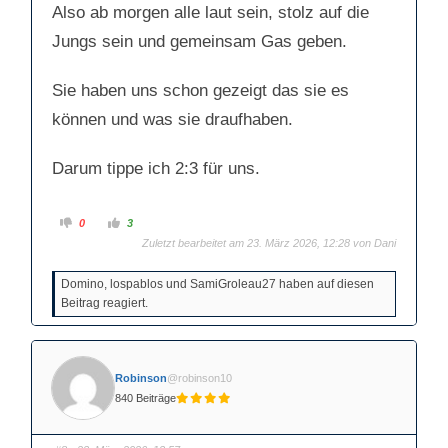
Also ab morgen alle laut sein, stolz auf die
Jungs sein und gemeinsam Gas geben.
Sie haben uns schon gezeigt das sie es
können und was sie draufhaben.
Darum tippe ich 2:3 für uns.
A
A
0
3
n
n
Zuletzt bearbeitet am 23. März 2026, 12:28 von
Dani
k
k
l
l
i
i
c
c
Domino, lospablos und SamiGroleau27 haben auf diesen
k
k
e
e
Beitrag reagiert.
n
n
f
f
ü
ü
r
r
D
D
a
a
u
u
Robinson
@robinson10
m
m
840 Beiträge
e
e
n
n
n
n
a
a
c
c