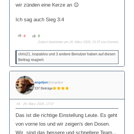
wir zünden eine Kerze an 😉
Ich sag auch Sieg 3:4
A
A
0
5
n
n
Zuletzt bearbeitet am 20. März 2026, 15:37 von
Domino
k
k
l
l
i
i
c
c
chris21, lospablos und 3 andere Benutzer haben auf diesen
k
k
e
e
Beitrag reagiert.
n
n
f
f
ü
ü
r
r
D
D
a
a
u
u
angeljoe
@angeljoe
m
m
337 Beiträge
e
e
n
n
n
n
a
a
c
c
#4
· 20. März 2026, 17:07
h
h
u
o
n
b
Das ist die richtige Einstellung Leute. Es geht
t
e
e
n
n
.
von vorne los und wir zeigen's den Dosen.
.
Wir sind das bessere und schnellere Team...