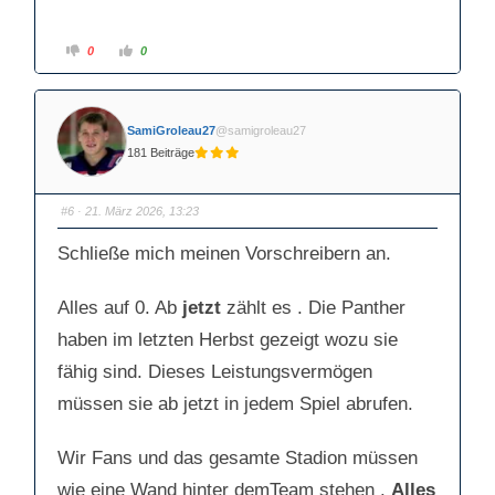
A
A
0
0
n
n
k
k
l
l
i
i
c
c
k
k
SamiGroleau27
@samigroleau27
e
e
n
n
181 Beiträge
f
f
ü
ü
r
r
D
D
a
a
#6
· 21. März 2026, 13:23
u
u
m
m
e
e
Schließe mich meinen Vorschreibern an.
n
n
n
n
a
a
c
c
Alles auf 0. Ab
jetzt
zählt es . Die Panther
h
h
u
o
n
b
haben im letzten Herbst gezeigt wozu sie
t
e
e
n
n
.
fähig sind. Dieses Leistungsvermögen
.
müssen sie ab jetzt in jedem Spiel abrufen.
Wir Fans und das gesamte Stadion müssen
wie eine Wand hinter demTeam stehen .
Alles