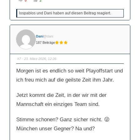
0
2
n
n
k
k
l
l
lospablos und Dani haben auf diesen Beitrag reagiert.
i
i
c
c
k
k
e
e
n
n
f
f
ü
ü
Dani
@dani
r
r
D
D
187 Beiträge
a
a
u
u
m
m
e
e
n
n
#7
· 23. März 2026, 12:26
n
n
a
a
c
c
Morgen ist es endlich so weit Playoffstart und
h
h
u
o
ich freu mich auf die geilste Zeit ihm Jahr.
n
b
t
e
e
n
n
.
.
Jetzt kommt die Zeit, in der wir mit der
Mannschaft ein einziges Team sind.
Stimme schonen? Ganz sicher nicht. 😜
München unser Gegner? Na und?