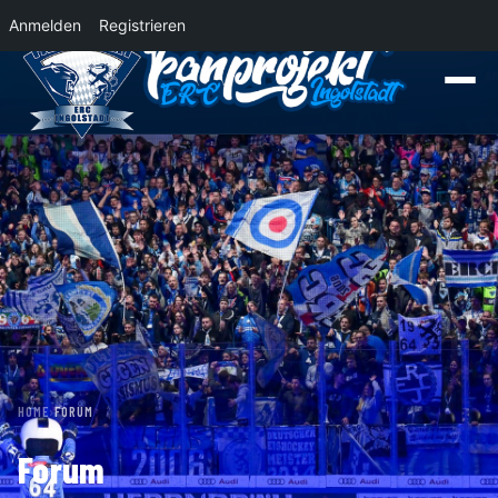
Anmelden
Registrieren
News
Der Panther Express 2026/2027 rollt nach Krefeld!
Wohin rollt der Pa
HOME
›
FORUM
Forum