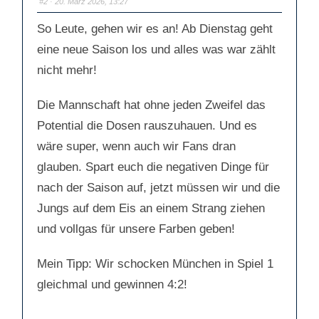
#2
· 20. März 2026, 13:27
u
u
m
m
e
e
So Leute, gehen wir es an! Ab Dienstag geht
n
n
n
n
a
a
eine neue Saison los und alles was war zählt
c
c
h
h
nicht mehr!
u
o
n
b
t
e
e
n
n
.
Die Mannschaft hat ohne jeden Zweifel das
.
Potential die Dosen rauszuhauen. Und es
wäre super, wenn auch wir Fans dran
glauben. Spart euch die negativen Dinge für
nach der Saison auf, jetzt müssen wir und die
Jungs auf dem Eis an einem Strang ziehen
und vollgas für unsere Farben geben!
Mein Tipp: Wir schocken München in Spiel 1
gleichmal und gewinnen 4:2!