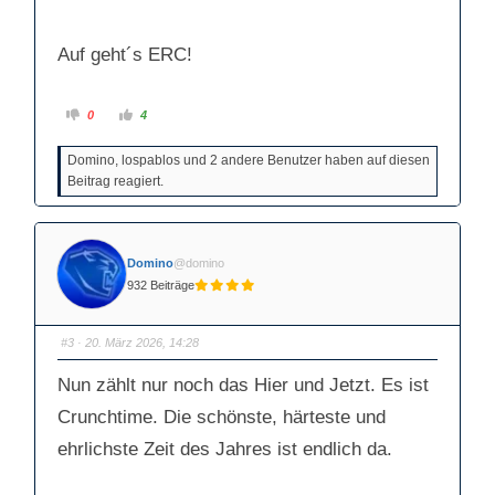
Auf geht´s ERC!
A
A
0
4
n
n
k
k
l
l
Domino, lospablos und 2 andere Benutzer haben auf diesen
i
i
c
c
Beitrag reagiert.
k
k
e
e
n
n
f
f
ü
ü
r
r
D
D
Domino
@domino
a
a
u
u
932 Beiträge
m
m
e
e
n
n
n
n
#3
· 20. März 2026, 14:28
a
a
c
c
h
h
u
o
Nun zählt nur noch das Hier und Jetzt. Es ist
n
b
t
e
Crunchtime. Die schönste, härteste und
e
n
n
.
.
ehrlichste Zeit des Jahres ist endlich da.