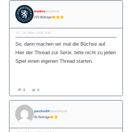
markus
@markus
220 Beiträge
#1
· 20. März 2026, 8:42
So, dann machen wir mal die Büchse auf.
Hier der Thread zur Serie, bitte nicht zu jeden
Spiel einen eigenen Thread starten.
A
A
0
0
n
n
k
k
l
l
i
i
c
c
k
k
panther64
@panther64
e
e
n
n
96 Beiträge
f
f
ü
ü
r
r
D
D
a
a