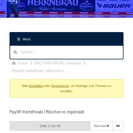
Menü
Forum-
Navigation
Forum-
Forum
ERCI FANFORUM: Gameday
Breadcrumbs
PlayOff Viertelfinale | München v …
-
Du
Bitte
Anmelden
oder
Registrieren
, um Beiträge und Themen zu
erstellen.
bist
hier:
PlayOff Viertelfinale | München vs Ingolstadt
Seite 1 von 49
Nächste