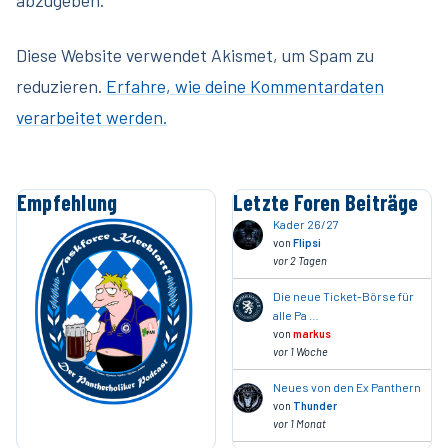
Diese Website verwendet Akismet, um Spam zu
reduzieren.
Erfahre, wie deine Kommentardaten
verarbeitet werden.
Empfehlung
Letzte Foren Beiträge
Kader 26/27
von
Flipsi
vor 2 Tagen
Die neue Ticket-Börse für
alle Pa …
von
markus
vor 1 Woche
Neues von den Ex Panthern
von
Thunder
vor 1 Monat