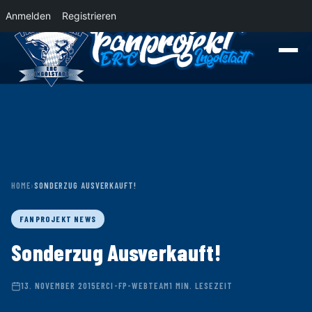
Anmelden
Registrieren
News
Der Panther Express 2026/2027 rollt nach Krefeld!
Wohin rollt der P
HOME
›
SONDERZUG AUSVERKAUFT!
FANPROJEKT NEWS
Sonderzug Ausverkauft!
13. NOVEMBER 2015
ERCI-FP-WEBTEAM
1 MIN. LESEZEIT