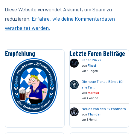
Diese Website verwendet Akismet, um Spam zu
reduzieren.
Erfahre, wie deine Kommentardaten
verarbeitet werden.
Empfehlung
Letzte Foren Beiträge
Kader 26/27
von
Flipsi
vor 3 Tagen
Die neue Ticket-Börse für
alle Pa …
von
markus
vor 1 Woche
Neues von den Ex Panthern
von
Thunder
vor 1 Monat