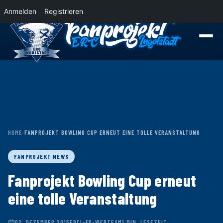
Anmelden
Registrieren
News
Der Panther Express 2026/2027 rollt nach Krefeld!
Wohin rollt der Pa
HOME
›
FANPROJEKT BOWLING CUP ERNEUT EINE TOLLE VERANSTALTUNG
FANPROJEKT NEWS
Fanprojekt Bowling Cup erneut
eine tolle Veranstaltung
02. DEZEMBER 2015
ERCI-FP-WEBTEAM
1 MIN. LESEZEIT