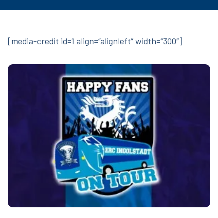
[media-credit id=1 align=“alignleft“ width=“300″]