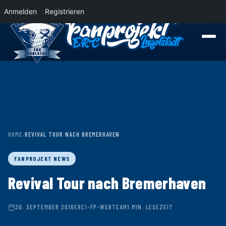
Anmelden
Registrieren
News
Der Panther Express 2026/2027 rollt nach Krefeld!
Wohin rollt der Pa
HOME
›
REVIVAL TOUR NACH BREMERHAVEN
FANPROJEKT NEWS
Revival Tour nach Bremerhaven
30. SEPTEMBER 2016
ERCI-FP-WEBTEAM
1 MIN. LESEZEIT