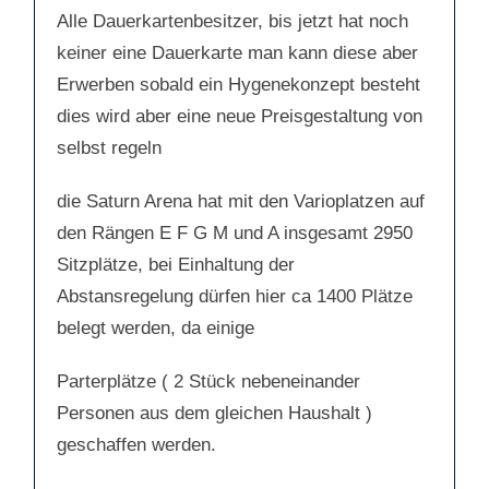
c
c
Alle Dauerkartenbesitzer, bis jetzt hat noch
h
h
u
o
n
b
keiner eine Dauerkarte man kann diese aber
t
e
e
n
n
.
Erwerben sobald ein Hygenekonzept besteht
.
dies wird aber eine neue Preisgestaltung von
selbst regeln
die Saturn Arena hat mit den Varioplatzen auf
den Rängen E F G M und A insgesamt 2950
Sitzplätze, bei Einhaltung der
Abstansregelung dürfen hier ca 1400 Plätze
belegt werden, da einige
Parterplätze ( 2 Stück nebeneinander
Personen aus dem gleichen Haushalt )
geschaffen werden.