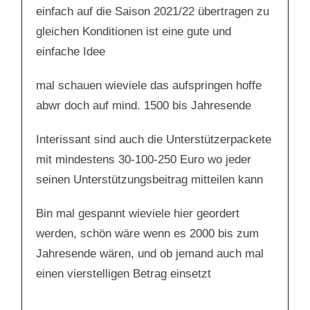
h
h
einfach auf die Saison 2021/22 übertragen zu
u
o
n
b
t
e
gleichen Konditionen ist eine gute und
e
n
n
.
.
einfache Idee
mal schauen wieviele das aufspringen hoffe
abwr doch auf mind. 1500 bis Jahresende
Interissant sind auch die Unterstützerpackete
mit mindestens 30-100-250 Euro wo jeder
seinen Unterstützungsbeitrag mitteilen kann
Bin mal gespannt wieviele hier geordert
werden, schön wäre wenn es 2000 bis zum
Jahresende wären, und ob jemand auch mal
einen vierstelligen Betrag einsetzt