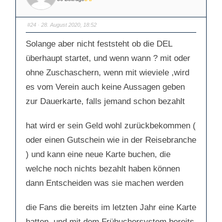
f
f
ü
ü
r
r
D
D
a
a
#24
· 28. August 2020, 18:52
u
u
m
m
e
e
Solange aber nicht feststeht ob die DEL
n
n
n
n
a
a
überhaupt startet, und wenn wann ? mit oder
c
c
h
h
ohne Zuschaschern, wenn mit wieviele ,wird
u
o
n
b
t
e
es vom Verein auch keine Aussagen geben
e
n
n
.
.
zur Dauerkarte, falls jemand schon bezahlt
hat wird er sein Geld wohl zurückbekommen (
oder einen Gutschein wie in der Reisebranche
) und kann eine neue Karte buchen, die
welche noch nichts bezahlt haben können
dann Entscheiden was sie machen werden
die Fans die bereits im letzten Jahr eine Karte
hatten, und mit dem Frübuchersystem bereits