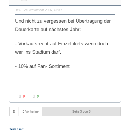
r
r
D
D
a
a
#30
· 24. November 2020, 16:49
u
u
m
m
e
e
Und nicht zu vergessen bei Übertragung der
n
n
n
n
a
a
Dauerkarte auf nächstes Jahr:
c
c
h
h
u
o
n
b
- Vorkaufsrecht auf Einzeltikets wenn doch
t
e
e
n
n
.
wer ins Stadium darf.
.
- 10% auf Fan- Sortiment
A
A
0
0
n
n
k
k
l
l
i
i
Vorherige
Seite 3 von 3
c
c
k
k
e
e
n
n
f
f
ü
ü
Teilen mit: