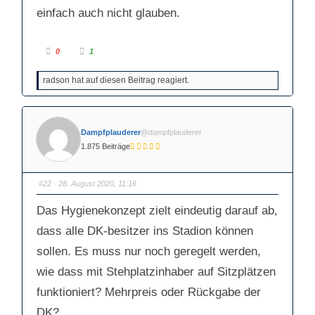
einfach auch nicht glauben.
A
A
0
1
n
n
k
k
l
l
radson hat auf diesen Beitrag reagiert.
i
i
c
c
k
k
e
e
n
n
f
f
ü
ü
Dampfplauderer
@dampfplauderer
r
r
D
D
1.875 Beiträge
a
a
u
u
m
m
e
e
n
n
#22
· 28. August 2020, 11:16
n
n
a
a
c
c
Das Hygienekonzept zielt eindeutig darauf ab,
h
h
u
o
n
b
dass alle DK-besitzer ins Stadion können
t
e
e
n
sollen. Es muss nur noch geregelt werden,
n
.
.
wie dass mit Stehplatzinhaber auf Sitzplätzen
funktioniert? Mehrpreis oder Rückgabe der
DK?