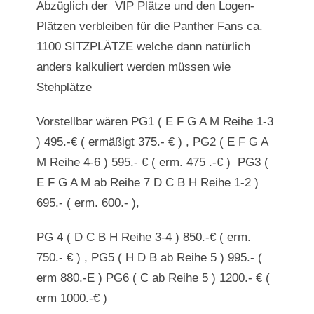
Abzüglich der VIP Plätze und den Logen-
Plätzen verbleiben für die Panther Fans ca.
1100 SITZPLÄTZE welche dann natürlich
anders kalkuliert werden müssen wie
Stehplätze
Vorstellbar wären PG1 ( E F G A M Reihe 1-3
) 495.-€ ( ermäßigt 375.- € ) , PG2 ( E F G A
M Reihe 4-6 ) 595.- € ( erm. 475 .-€ ) PG3 (
E F G A M ab Reihe 7 D C B H Reihe 1-2 )
695.- ( erm. 600.- ),
PG 4 ( D C B H Reihe 3-4 ) 850.-€ ( erm.
750.- € ) , PG5 ( H D B ab Reihe 5 ) 995.- (
erm 880.-E ) PG6 ( C ab Reihe 5 ) 1200.- € (
erm 1000.-€ )