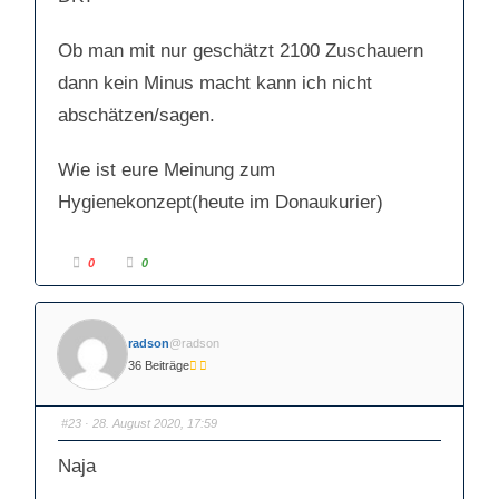
Ob man mit nur geschätzt 2100 Zuschauern
dann kein Minus macht kann ich nicht
abschätzen/sagen.
Wie ist eure Meinung zum
Hygienekonzept(heute im Donaukurier)
A
A
0
0
n
n
k
k
l
l
i
i
c
c
k
k
radson
@radson
e
e
n
n
36 Beiträge
f
f
ü
ü
r
r
D
D
a
a
#23
· 28. August 2020, 17:59
u
u
m
m
e
e
Naja
n
n
n
n
a
a