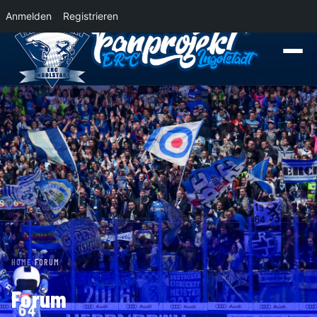
Anmelden
Registrieren
News
Der Panther Express 2026/2027 rollt nach Krefeld!
Wohin rollt der Pan
HOME
›
FORUM
Forum