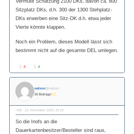
Vermute Schätzung 2100 DKs, davon ca. 800
Sitzplatz DKs, d.h. 300 der 1300 Stehplatz-
DKs erwerben eine Sitz-DK d.h. etwa jeder
Vierte könnte klappen.
Noch ein Problem, dieses Modell lässt sich
bestimmt nicht auf die gesamte DEL umlegen.
A
A
0
0
n
n
k
k
l
l
i
i
c
c
k
k
radson
@radson
e
e
n
n
36 Beiträge
f
f
ü
ü
r
r
D
D
a
a
#26
· 23. November 2020, 15:19
u
u
m
m
e
e
So die Inofs an die
n
n
n
n
a
a
Dauerkartenbesitzer/Besteller sind raus,
c
c