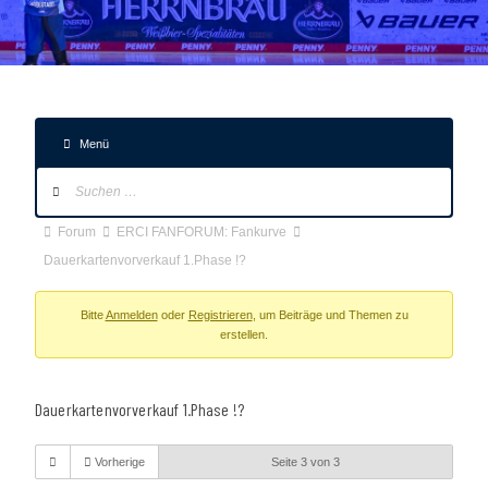
Menü
Forum-
Navigation
Forum-
Forum
ERCI FANFORUM: Fankurve
Breadcrumbs
Dauerkartenvorverkauf 1.Phase !?
-
Du
Bitte
Anmelden
oder
Registrieren
, um Beiträge und Themen zu
erstellen.
bist
hier:
Dauerkartenvorverkauf 1.Phase !?
Vorherige
Seite 3 von 3