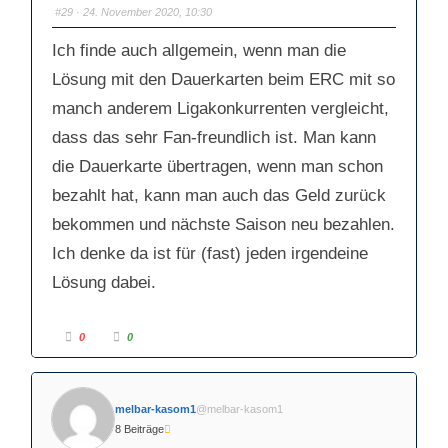
a
a
#29
· 24. November 2020, 10:30
u
u
m
m
e
e
Ich finde auch allgemein, wenn man die
n
n
n
n
a
a
Lösung mit den Dauerkarten beim ERC mit so
c
c
h
h
manch anderem Ligakonkurrenten vergleicht,
u
o
n
b
t
e
dass das sehr Fan-freundlich ist. Man kann
e
n
n
.
.
die Dauerkarte übertragen, wenn man schon
bezahlt hat, kann man auch das Geld zurück
bekommen und nächste Saison neu bezahlen.
Ich denke da ist für (fast) jeden irgendeine
Lösung dabei.
A
A
0
0
n
n
k
k
l
l
i
i
c
c
k
k
melbar-kasom1
@melbar-kasom1
e
e
n
n
8 Beiträge
f
f
ü
ü