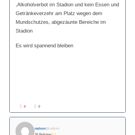
,Alkoholverbot im Stadion und kein Essen und
Getränkeverzehr am Platz wegen dem
Mundschutzes, abgezäunte Bereiche im
Stadion
Es wird spannend bleiben
A
A
0
0
n
n
k
k
l
l
i
i
c
c
k
k
radson
@radson
e
e
n
n
36 Beiträge