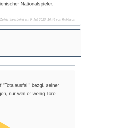
lienischer Nationalspieler.
Zuletzt bearbeitet am 9. Juli 2025, 16:46 von
Robinson
"Totalausfall" bezgl. seiner
gen, nur weil er wenig Tore