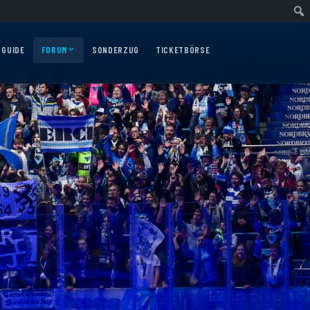
ärtsfahrt nach Nürnberg am 10.12.2026
Auswärtsfahrt nach Augsburg am 06.
 GUIDE
FORUM
SONDERZUG
TICKETBÖRSE