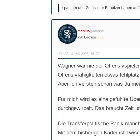
k
k
l
l
e-panther und Gelöschter Benutzer haben auf d
i
i
c
c
k
k
e
e
n
n
f
f
ü
ü
markus
@markus
r
r
D
D
220 Beiträge
a
a
u
u
m
m
e
e
n
n
#1022
· 9. Juli 2025, 16:17
n
n
a
a
c
c
Wagner war nie der Offensivspieler.
h
h
u
o
n
b
Offensivfähigkeiten etwas fehlplatz
t
e
e
n
Aber ich versteh schon was du mei
n
.
.
Für mich wird es eine gefühlte Üb
durchgewirbelt. Das braucht Zeit u
Die Transferpolitische Panik manch
Mit dem bisherigen Kader ist zwis