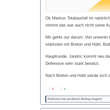
Ok Markus Totalausfall ist natürli
stimmt das war auch nicht seine Auf
Mir gehts nur darum: Von unseren l
stärksten mit Breton und Hüttl. Bod
Hauptrunde. Jandric kommt neu daz
Defensive sehr stark besetzt.
Nach Breton und Hüttl würde sich d
A
A
0
1
n
n
k
k
l
l
Robinson hat auf diesen Beitrag reagiert.
i
i
c
c
k
k
e
e