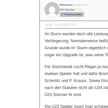
n
n
f
f
Robinson
@robinson10
ü
ü
r
r
840 Beiträge
D
D
a
a
Themenersteller
u
u
m
m
e
e
n
n
#1025
· 9. Juli 2025, 17:01
n
n
a
a
c
c
Im Sturm wurden doch alle Leistung
h
h
u
o
n
b
Verlängerung. Normalerweise heißt 
t
e
e
n
Grunde wurde im Sturm eigentlich
n
.
.
sogar ein Upgrade ist, was seine Tor
Für Stachowiak sucht Regan ja noc
starken Spieler holt und dafür Broc
Schmölz und P. Krauss. Sowie Gird
nach den Statuten nicht als U24 zä
Ü23 Stürmer fit sind.
Die U23 Spieler muss man schauen