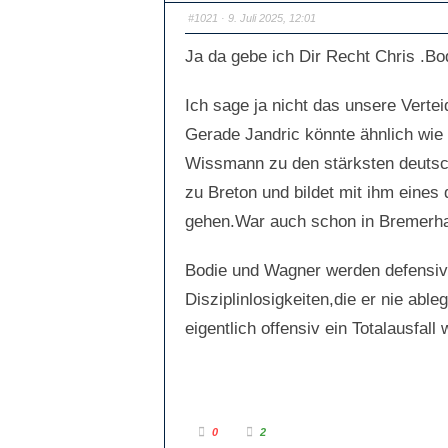
#1021
· 9. Juli 2025, 12:01
Ja da gebe ich Dir Recht Chris .Bo
Ich sage ja nicht das unsere Vertei
Gerade Jandric könnte ähnlich wie 
Wissmann zu den stärksten deutsch
zu Breton und bildet mit ihm eines 
gehen.War auch schon in Bremerhave
Bodie und Wagner werden defensiv 
Disziplinlosigkeiten,die er nie ab
eigentlich offensiv ein Totalausfall 
A
A
0
2
n
n