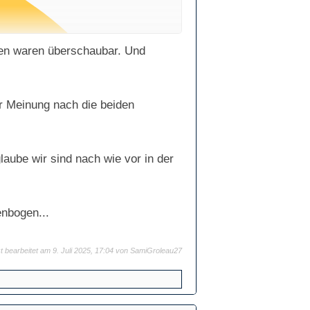
ngen waren überschaubar. Und
er Meinung nach die beiden
ube wir sind nach wie vor in der
enbogen...
zt bearbeitet am 9. Juli 2025, 17:04 von
SamiGroleau27