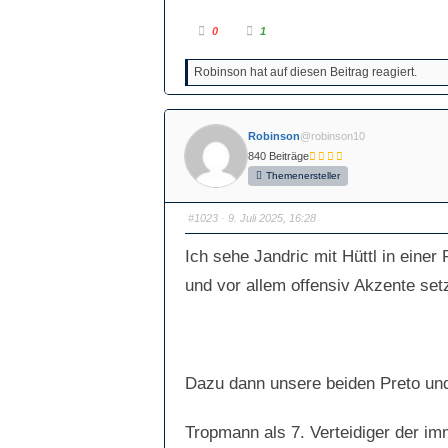
A
A
0
1
n
n
k
k
l
l
Robinson hat auf diesen Beitrag reagiert.
i
i
c
c
k
k
e
e
n
n
f
f
Robinson
@robinson10
ü
ü
r
r
840 Beiträge
D
D
a
a
Themenersteller
u
u
m
m
e
e
n
n
#1023
· 9. Juli 2025, 16:28
n
n
a
a
c
c
Ich sehe Jandric mit Hüttl in eine
h
h
u
o
n
b
und vor allem offensiv Akzente set
t
e
e
n
n
.
.
Dazu dann unsere beiden Preto und 
Tropmann als 7. Verteidiger der i