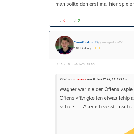
man sollte den erst mal hier spielen
A
A
0
0
n
n
k
k
l
l
i
i
c
c
k
k
SamiGroleau27
@samigroleau27
e
e
n
n
181 Beiträge
f
f
ü
ü
r
r
D
D
a
a
#1024
· 9. Juli 2025, 16:58
u
u
m
m
e
e
n
n
n
n
Zitat von
markus
am 9. Juli 2025, 16:17 Uhr
a
a
c
c
Wagner war nie der Offensivspiele
h
h
u
o
n
b
Offensivfähigkeiten etwas fehlpla
t
e
e
n
n
.
schießt... Aber ich versteh scho
.