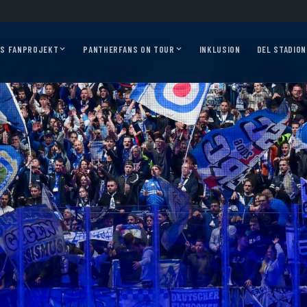
026/27?
Auf geht’s, Pantherfans – die ersten Auswärtsfahrten sind online!
Ausw
AS FANPROJEKT
PANTHERFANS ON TOUR
INKLUSION
DEL STADION