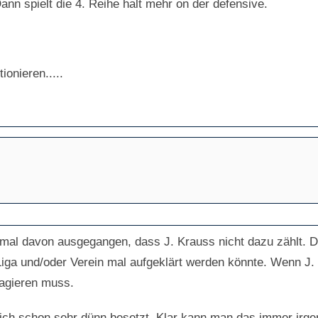
nn spielt die 4. Reihe halt mehr on der defensive.
ionieren.....
t mal davon ausgegangen, dass J. Krauss nicht dazu zählt. Das
ga und/oder Verein mal aufgeklärt werden könnte. Wenn J. 
eagieren muss.
eich schon sehr dünn besetzt. Klar kann man das immer irge