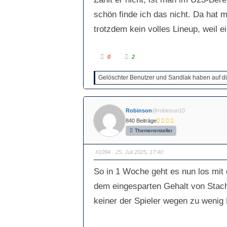
.
schön finde ich das nicht. Da hat
trotzdem kein volles Lineup, weil e
A
A
0
2
n
n
k
k
l
l
Gelöschter Benutzer und Sandlak haben auf die
i
i
c
c
k
k
e
e
n
n
f
f
Robinson
@robinson10
ü
ü
r
r
840 Beiträge
D
D
a
a
Themenersteller
u
u
m
m
e
e
n
n
#1094
· 25. Juli 2025, 17:40
n
n
a
a
c
c
So in 1 Woche geht es nun los mit 
h
h
u
o
n
b
dem eingesparten Gehalt von Stach
t
e
e
n
keiner der Spieler wegen zu wenig 
n
.
.