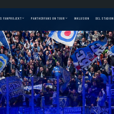
2026/27?
Auf geht’s, Pantherfans – die ersten Auswärtsfahrten sind online!
Aus
AS FANPROJEKT
PANTHERFANS ON TOUR
INKLUSION
DEL STADION