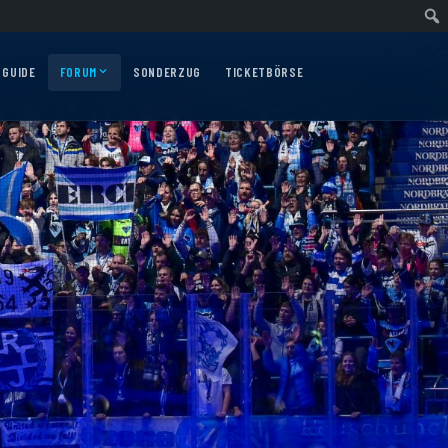
wärtsfahrt nach Nürnberg am 10.12.2026
Auswärtsfahrt nach Augsburg am 06
 GUIDE
FORUM
SONDERZUG
TICKETBÖRSE