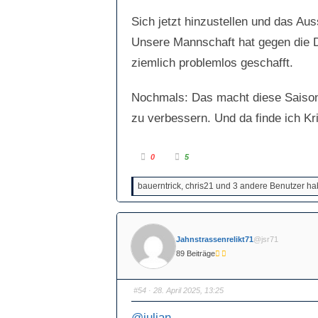
Sich jetzt hinzustellen und das Aus
Unsere Mannschaft hat gegen die D
ziemlich problemlos geschafft.
Nochmals: Das macht diese Saison a
zu verbessern. Und da finde ich Kri
A
A
0
5
n
n
k
k
l
l
bauerntrick, chris21 und 3 andere Benutzer hab
i
i
c
c
k
k
e
e
n
n
f
f
ü
ü
Jahnstrassenrelikt71
@jsr71
r
r
D
D
89 Beiträge
a
a
u
u
m
m
e
e
n
n
#54
· 28. April 2025, 13:25
n
n
a
a
c
c
@julian