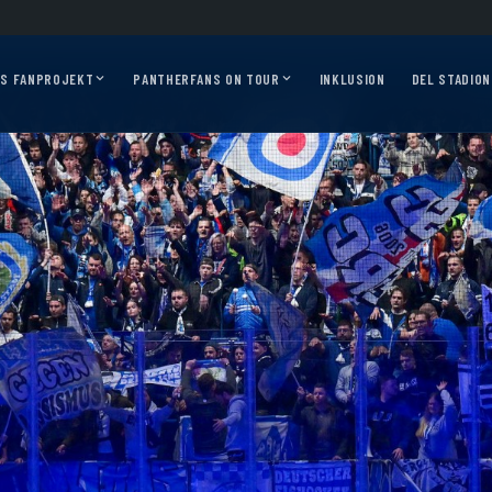
026/27?
Auf geht’s, Pantherfans – die ersten Auswärtsfahrten sind online!
Ausw
AS FANPROJEKT
PANTHERFANS ON TOUR
INKLUSION
DEL STADION