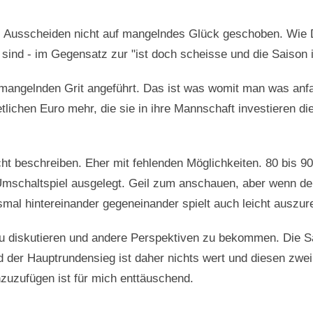
s Ausscheiden nicht auf mangelndes Glück geschoben. Wie D
ind - im Gegensatz zur "ist doch scheisse und die Saison i
 mangelnden Grit angeführt. Das ist was womit man was an
e etlichen Euro mehr, die sie in ihre Mannschaft investieren
cht beschreiben. Eher mit fehlenden Möglichkeiten. 80 bis 
mschaltspiel ausgelegt. Geil zum anschauen, aber wenn de
smal hintereinander gegeneinander spielt auch leicht auszur
u diskutieren und andere Perspektiven zu bekommen. Die Sa
 der Hauptrundensieg ist daher nichts wert und diesen zwei
nzuzufügen ist für mich enttäuschend.