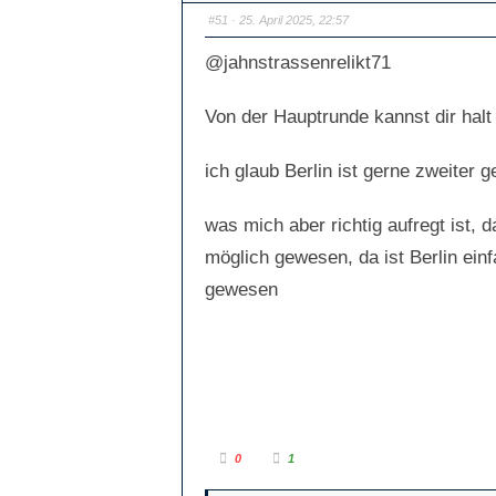
#51
· 25. April 2025, 22:57
@jahnstrassenrelikt71
Von der Hauptrunde kannst dir halt
ich glaub Berlin ist gerne zweiter 
was mich aber richtig aufregt ist,
möglich gewesen, da ist Berlin ein
gewesen
A
A
0
1
n
n
k
k
l
l