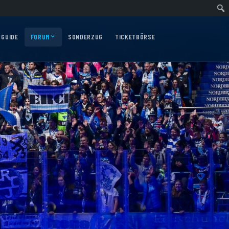
ärtsfahrt nach Nürnberg am 10.12.2026
Auswärtsfahrt nach Augsburg am 06.
 GUIDE
FORUM
SONDERZUG
TICKETBÖRSE