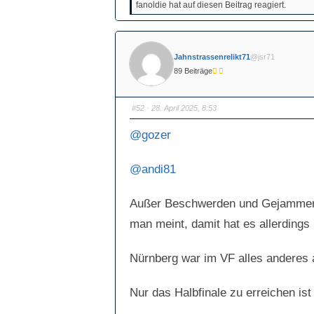
fanoldie hat auf diesen Beitrag reagiert.
i
i
c
c
k
k
e
e
n
n
f
f
ü
ü
Jahnstrassenrelikt71
@jsr71
r
r
D
D
89 Beiträge
a
a
u
u
m
m
e
e
n
n
#52
· 28. April 2025, 8:53
n
n
a
a
c
c
@gozer
h
h
u
o
n
b
t
e
@andi81
e
n
n
.
.
Außer Beschwerden und Gejammer h
man meint, damit hat es allerdings 
Nürnberg war im VF alles anderes a
Nur das Halbfinale zu erreichen ist