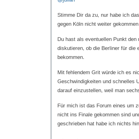
h
h
u
o
n
b
t
e
Stimme Dir da zu, nur habe ich da
e
n
n
.
.
gegen Köln nicht weiter gekommen s
Du hast als eventuellen Punkt den
diskutieren, ob die Berliner für di
bekommen.
Mit fehlendem Grit würde ich es ni
Geschwindigkeiten und schnelles U
darauf einzustellen, weil man sech
Für mich ist das Forum eines um z
nicht ins Finale gekommen sind und
geschrieben hat habe ich nichts hi