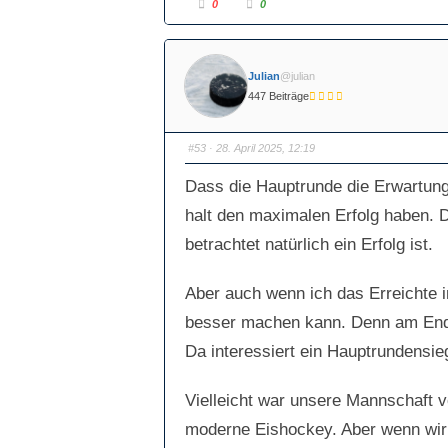
A
A
0
0
n
n
k
k
l
l
i
i
c
c
k
k
Julian
@julian
e
e
n
n
447 Beiträge
f
f
ü
ü
r
r
D
D
a
a
#53
· 28. April 2025, 12:19
u
u
m
m
e
e
Dass die Hauptrunde die Erwartungs
n
n
n
n
a
a
halt den maximalen Erfolg haben. 
c
c
h
h
betrachtet natürlich ein Erfolg ist.
u
o
n
b
t
e
e
n
n
.
Aber auch wenn ich das Erreichte 
.
besser machen kann. Denn am Ende 
Da interessiert ein Hauptrundensieg
Vielleicht war unsere Mannschaft vo
moderne Eishockey. Aber wenn wir u