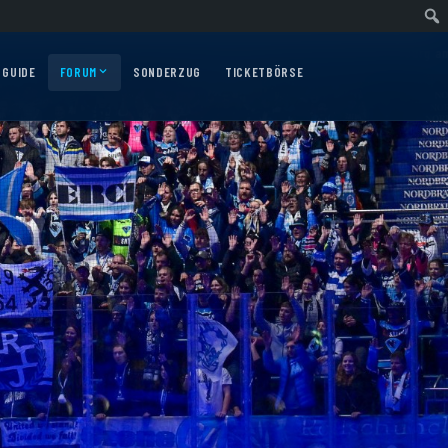
swärtsfahrt nach Nürnberg am 10.12.2026
Auswärtsfahrt nach Augsburg am 0
 GUIDE
FORUM
SONDERZUG
TICKETBÖRSE