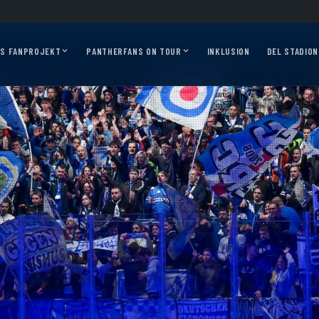
2026/27?
Auf geht’s, Pantherfans – die ersten Auswärtsfahrten sind online!
Au
AS FANPROJEKT
PANTHERFANS ON TOUR
INKLUSION
DEL STADION