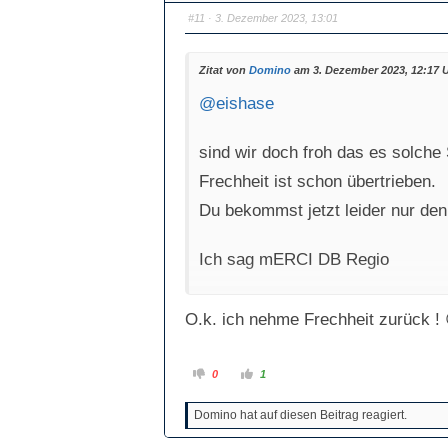
#11
· 3. Dezember 2023, 13:01
Zitat von
Domino
am 3. Dezember 2023, 12:17 
@eishase
sind wir doch froh das es solch
Frechheit ist schon übertrieben.
Du bekommst jetzt leider nur den 
Ich sag mERCI DB Regio
O.k. ich nehme Frechheit zurück ! 
A
A
0
1
n
n
k
k
l
l
Domino hat auf diesen Beitrag reagiert.
i
i
c
c
k
k