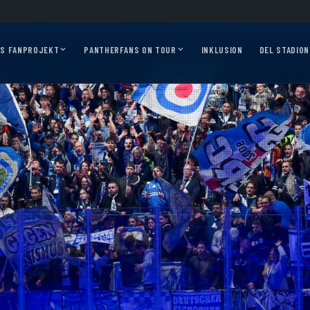
026/27?
Auf geht’s, Pantherfans – die ersten Auswärtsfahrten sind online!
Ausw
AS FANPROJEKT
PANTHERFANS ON TOUR
INKLUSION
DEL STADION