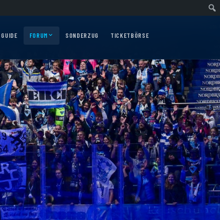
ärtsfahrt nach Nürnberg am 10.12.2026
Auswärtsfahrt nach Augsburg am 06.
 GUIDE
FORUM
SONDERZUG
TICKETBÖRSE