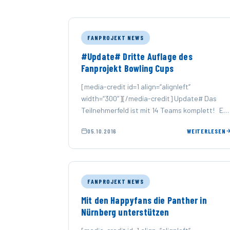
FANPROJEKT NEWS
#Update# Dritte Auflage des
Fanprojekt Bowling Cups
[media-credit id=1 align=“alignleft“
width=“300″][/media-credit] Update# Das
Teilnehmerfeld ist mit 14 Teams komplett! Es
ist mal wieder soweit! Der nächste Fanprojekt
05.10.2016
WEITERLESEN
Bowling Cup steht an. …
FANPROJEKT NEWS
Mit den Happyfans die Panther in
Nürnberg unterstützen