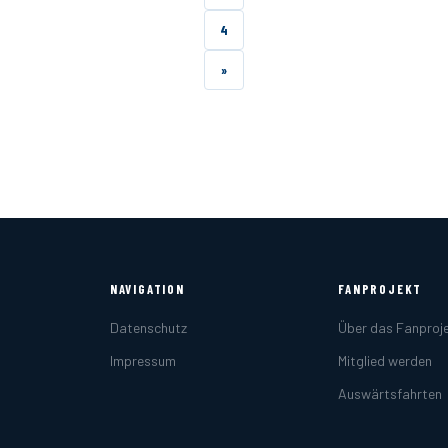
4
der
»
Beiträge
NAVIGATION
FANPROJEKT
Datenschutz
Über das Fanproj
Impressum
Mitglied werden
Auswärtsfahrten