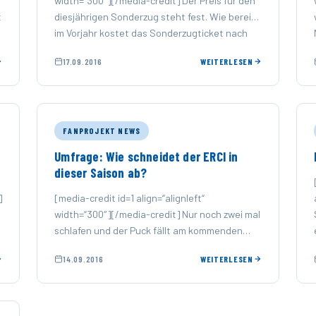
width=“300″][/media-credit] Der Preis für den
t
diesjährigen Sonderzug steht fest. Wie bereits
im Vorjahr kostet das Sonderzugticket nach
Berlin inkl. Eintritt 90,00 €. …
17.09.2016
WEITERLESEN
FANPROJEKT NEWS
Umfrage: Wie schneidet der ERCI in
dieser Saison ab?
]
[media-credit id=1 align=“alignleft“
width=“300″][/media-credit] Nur noch zwei mal
schlafen und der Puck fällt am kommenden
Freitag in der Saturn Arena wieder übers Eis.
14.09.2016
WEITERLESEN
Der ERCI …