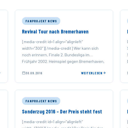
FANPROJEKT NEWS
Revival Tour nach Bremerhaven
[media-credit id=1 align=“alignleft“
width=“300″][/media-credit] Wer kann sich
noch erinnern, Finale 2. Bundesliga im
Frühjahr 2002. Heimspiel gegen Bremerhaven,
ab nach Hause, sich ne Mütze Schlaf gönnen,
30.09.2016
WEITERLESEN
…
FANPROJEKT NEWS
Sonderzug 2016 – Der Preis steht fest
[media-credit id=1 align=“alignleft“