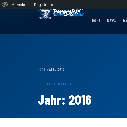
Über
Anmelden
Registrieren
WordPress
ther Express 2026/2027 rollt nach Krefeld!
News
Wohin rollt der Panther Express
HOME
NEWS
D
HOME
›
JAHR:
2016
ALLE BEITRÄGE
Jahr:
2016