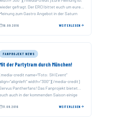
width=“300″][/media-credit] Eure Meinung ist
wieder gefragt. Der ERCI bittet euch um eure
Meinung zum Gastro Angebot in der Saturn
Arena. Das Formular …
16.09.2016
WEITERLESEN
FANPROJEKT NEWS
Mit der Partytram durch München!
[media-credit name=“Foto: SH Event“
align=“alignleft“ width=“300″][/media-credit]
Servus Pantherfans! Das Fanprojekt bietet
euch auch in der kommenden Saison einige
Schmankerl an! Fahrt mit uns am 16.10.16 …
11.09.2016
WEITERLESEN