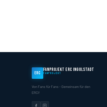
FANPROJEKT ERC INGOLSTADT
ERC
FANPROJEKT
Von Fans für Fans - Gemeinsam für den
ERCI!