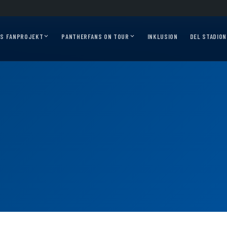
 2026/27?
Auf geht’s, Pantherfans – die ersten Auswärtsfahrten sind online!
Au
AS FANPROJEKT
PANTHERFANS ON TOUR
INKLUSION
DEL STADION