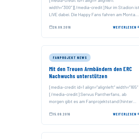
[media-credit id=1 align=“alignleft“
width=“300″][/media-credit] Nur im Stadion is
LIVE dabei. Die Happy Fans fahren am Montag
03.10 (Feiertag). nach Nürnberg.
26.09.2016
WEITERLESEN
FANPROJEKT NEWS
Mit den Treuen Armbändern den ERC
Nachwuchs unterstützen
[media-credit id=1 align=“alignleft“ width=“165″
[/media-credit] Servus Pantherfans, ab
morgen gibt es am Fanprojektstand (hinter
Block F) wieder unsere traditionellen Treuen
15.09.2016
WEITERLESEN
Bänder.