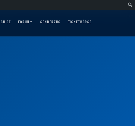
swärtsfahrt nach Nürnberg am 10.12.2026
Auswärtsfahrt nach Augsburg am 0
 GUIDE
FORUM
SONDERZUG
TICKETBÖRSE