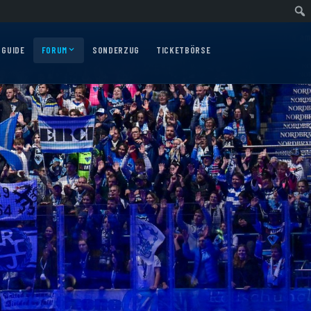
wärtsfahrt nach Nürnberg am 10.12.2026
Auswärtsfahrt nach Augsburg am 06
 GUIDE
FORUM
SONDERZUG
TICKETBÖRSE