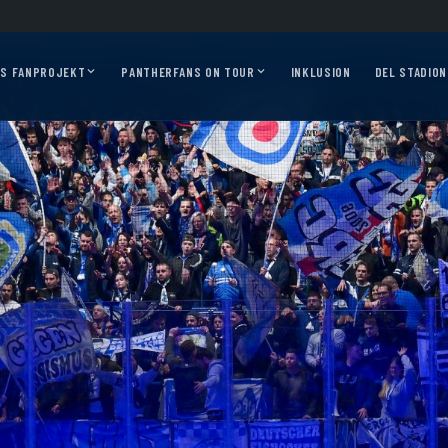
026/27?
Auf geht’s, Pantherfans – die ersten Auswärtsfahrten sind online!
Aus
AS FANPROJEKT
PANTHERFANS ON TOUR
INKLUSION
DEL STADION