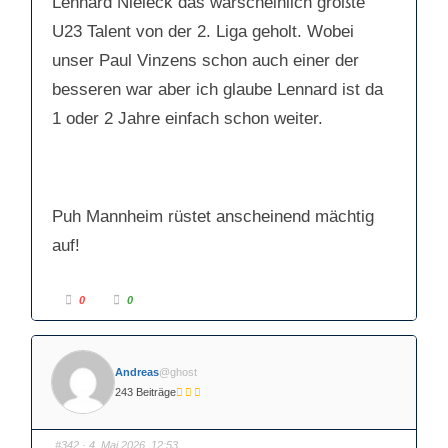
Lennard Nieleck das warscheinlich größte
U23 Talent von der 2. Liga geholt. Wobei
unser Paul Vinzens schon auch einer der
besseren war aber ich glaube Lennard ist da
1 oder 2 Jahre einfach schon weiter.
Puh Mannheim rüstet anscheinend mächtig
auf!
A
A
0
0
n
n
k
k
l
l
i
i
c
c
k
k
Andreas
@ghost
e
e
n
n
243 Beiträge
f
f
ü
ü
r
r
D
D
a
a
#342
· 4. Mai 2026, 12:53