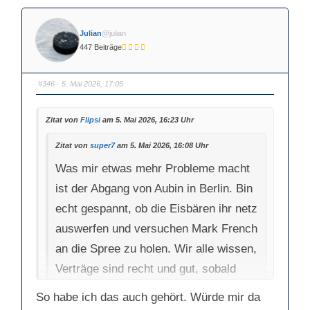
e
e
n
n
f
f
ü
ü
Julian
@julian
r
r
D
D
447 Beiträge
a
a
u
u
m
m
e
e
n
n
#346
· 5. Mai 2026, 17:05
n
n
a
a
c
c
h
h
Zitat von
Flipsi
am 5. Mai 2026, 16:23 Uhr
u
o
n
b
t
e
e
n
Zitat von
super7
am 5. Mai 2026, 16:08 Uhr
n
.
.
Was mir etwas mehr Probleme macht
ist der Abgang von Aubin in Berlin. Bin
echt gespannt, ob die Eisbären ihr netz
auswerfen und versuchen Mark French
an die Spree zu holen. Wir alle wissen,
Verträge sind recht und gut, sobald
aber einen Batzen Geld auf dem Tisch
So habe ich das auch gehört. Würde mir da
liegt, nur noch zweitrangig.