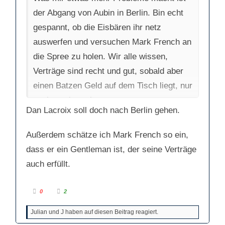
u
o
n
b
der Abgang von Aubin in Berlin. Bin echt
t
e
e
n
n
.
gespannt, ob die Eisbären ihr netz
.
auswerfen und versuchen Mark French an
die Spree zu holen. Wir alle wissen,
Verträge sind recht und gut, sobald aber
einen Batzen Geld auf dem Tisch liegt, nur
noch zweitrangig.
Dan Lacroix soll doch nach Berlin gehen.
Außerdem schätze ich Mark French so ein,
dass er ein Gentleman ist, der seine Verträge
auch erfüllt.
A
A
0
2
n
n
k
k
l
l
Julian und J haben auf diesen Beitrag reagiert.
i
i
c
c
k
k