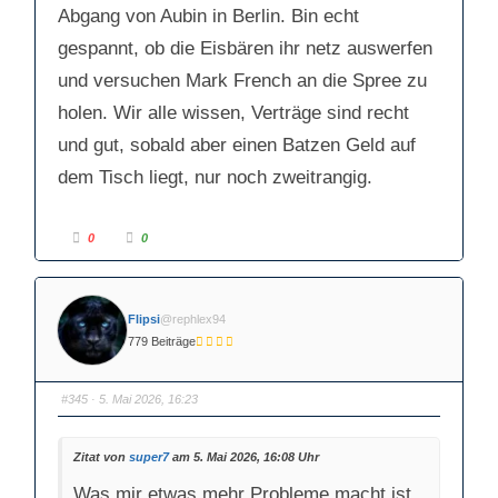
a
a
Abgang von Aubin in Berlin. Bin echt
c
c
h
h
gespannt, ob die Eisbären ihr netz auswerfen
u
o
n
b
t
e
und versuchen Mark French an die Spree zu
e
n
n
.
.
holen. Wir alle wissen, Verträge sind recht
und gut, sobald aber einen Batzen Geld auf
dem Tisch liegt, nur noch zweitrangig.
A
A
0
0
n
n
k
k
l
l
i
i
c
c
k
k
Flipsi
@rephlex94
e
e
n
n
779 Beiträge
f
f
ü
ü
r
r
D
D
a
a
#345
· 5. Mai 2026, 16:23
u
u
m
m
e
e
n
n
n
n
Zitat von
super7
am 5. Mai 2026, 16:08 Uhr
a
a
c
c
Was mir etwas mehr Probleme macht ist
h
h