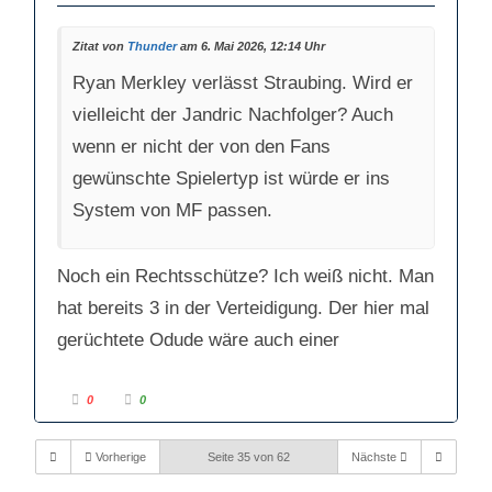
m
m
e
e
n
n
n
n
Zitat von
Thunder
am 6. Mai 2026, 12:14 Uhr
a
a
c
c
Ryan Merkley verlässt Straubing. Wird er
h
h
u
o
n
b
vielleicht der Jandric Nachfolger? Auch
t
e
e
n
n
.
wenn er nicht der von den Fans
.
gewünschte Spielertyp ist würde er ins
System von MF passen.
Noch ein Rechtsschütze? Ich weiß nicht. Man
hat bereits 3 in der Verteidigung. Der hier mal
gerüchtete Odude wäre auch einer
A
A
0
0
n
n
k
k
l
l
i
i
Vorherige
Seite 35 von 62
Nächste
c
c
k
k
e
e