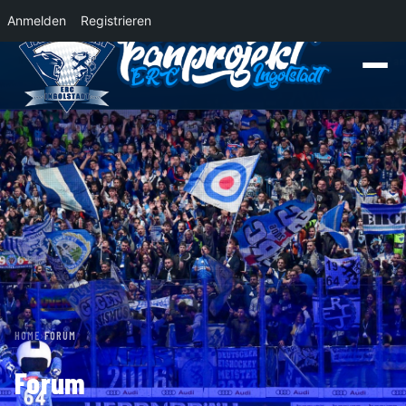
Anmelden
Registrieren
News
Der Panther Express 2026/2027 rollt nach Krefeld!
Wohin rollt der Pa
HOME
›
FORUM
Forum