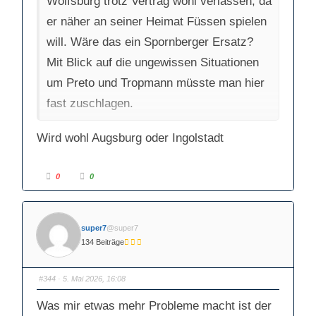
Wolfsburg trotz Vertrag wohl verlassen, da
t
e
e
n
n
.
er näher an seiner Heimat Füssen spielen
.
will. Wäre das ein Spornberger Ersatz?
Mit Blick auf die ungewissen Situationen
um Preto und Tropmann müsste man hier
fast zuschlagen.
Wird wohl Augsburg oder Ingolstadt
A
A
0
0
n
n
k
k
l
l
i
i
c
c
k
k
super7
@super7
e
e
n
n
134 Beiträge
f
f
ü
ü
r
r
D
D
a
a
#344
· 5. Mai 2026, 16:08
u
u
m
m
e
e
Was mir etwas mehr Probleme macht ist der
n
n
n
n