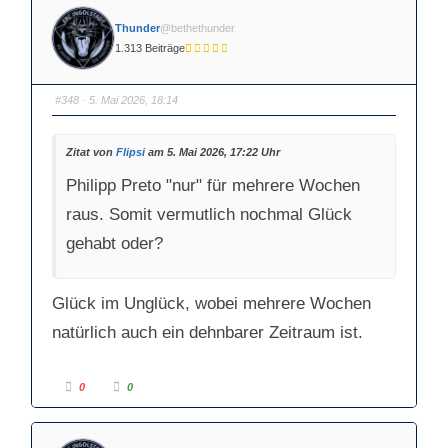
c
c
k
k
Thunder
@bethethunder
e
e
n
n
1.313 Beiträge
f
f
ü
ü
r
r
D
D
a
a
#348
· 5. Mai 2026, 18:14
u
u
m
m
e
e
n
n
n
n
Zitat von
Flipsi
am 5. Mai 2026, 17:22 Uhr
a
a
c
c
Philipp Preto "nur" für mehrere Wochen
h
h
u
o
n
b
raus. Somit vermutlich nochmal Glück
t
e
e
n
n
.
gehabt oder?
.
Glück im Unglück, wobei mehrere Wochen
natürlich auch ein dehnbarer Zeitraum ist.
A
A
0
0
n
n
k
k
l
l
i
i
c
c