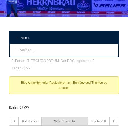
Menü
Forum-
Navigation
Forum-
Forum
ERCI FANFORUM: Der ERC Ingolstadt
Breadcrumbs
Kader 26/27
-
Du
Bitte
Anmelden
oder
Registrieren
, um Beiträge und Themen zu
erstellen.
bist
hier:
Kader 26/27
Vorherige
Seite 35 von 62
Nächste