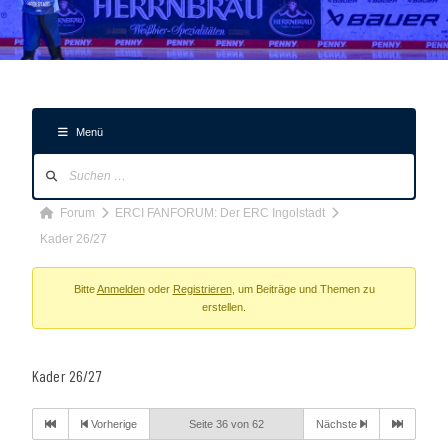
Menü
Forum-
Navigation
Forum-
Forum
ERCI FANFORUM: Der ERC Ingolstadt
Breadcrumbs
Kader 26/27
-
Du
Bitte
Anmelden
oder
Registrieren
, um Beiträge und Themen zu
erstellen.
bist
hier:
Kader 26/27
Vorherige
Seite 36 von 62
Nächste