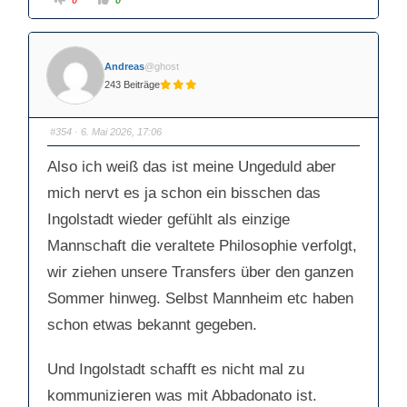
Hab ich doch geschrieben.
0
0
n
n
k
k
l
l
i
i
Die Frage ist was TR und MF suchen und
c
c
k
k
Andreas
@ghost
e
e
wollen.
n
n
243 Beiträge
f
f
ü
ü
r
r
D
D
a
a
#354
· 6. Mai 2026, 17:06
u
u
m
m
e
e
Also ich weiß das ist meine Ungeduld aber
n
n
n
n
a
a
mich nervt es ja schon ein bisschen das
c
c
h
h
Ingolstadt wieder gefühlt als einzige
u
o
n
b
t
e
Mannschaft die veraltete Philosophie verfolgt,
e
n
n
.
wir ziehen unsere Transfers über den ganzen
.
Sommer hinweg. Selbst Mannheim etc haben
schon etwas bekannt gegeben.
Und Ingolstadt schafft es nicht mal zu
kommunizieren was mit Abbadonato ist.