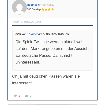
e
e
n
n
Robinson
@robinson10
f
f
ü
ü
840 Beiträge
r
r
D
D
a
a
u
u
m
m
#360
· 8. Mai 2026, 11:35
e
e
n
n
n
n
a
a
Zitat von
Thunder
am 8. Mai 2026, 11:08 Uhr
c
c
h
h
u
o
Die Spink Zwillinge werden aktuell wohl
n
b
t
e
e
n
auf dem Markt angeboten mit der Aussicht
n
.
.
auf deutsche Pässe. Damit nicht
uninteressant.
Oh ja mit deutschen Pässen wären sie
interessant
A
A
0
0
n
n
k
k
l
l