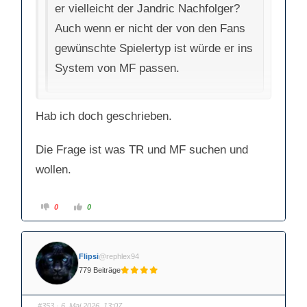
n
.
er vielleicht der Jandric Nachfolger?
.
Auch wenn er nicht der von den Fans
gewünschte Spielertyp ist würde er ins
System von MF passen.
Wäre doch auch hier nicht der gewünschte
Hab ich doch geschrieben.
Spielertyp.
Die Frage ist was TR und MF suchen und
wollen.
A
A
0
0
n
n
k
k
l
l
i
i
c
c
k
k
Flipsi
@rephlex94
e
e
n
n
779 Beiträge
f
f
ü
ü
r
r
D
D
a
a
#353
· 6. Mai 2026, 13:07