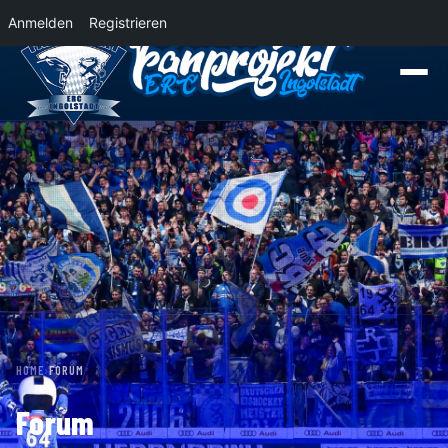
Anmelden
Registrieren
News
Der Panther Express 2026/2027 rollt nach Krefeld!
Wohin rollt der P
HOME
›
FORUM
Forum