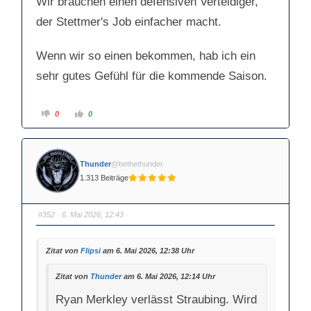
Wir brauchen einen defensiven Verteidiger,
der Stettmer's Job einfacher macht.
Wenn wir so einen bekommen, hab ich ein
sehr gutes Gefühl für die kommende Saison.
A
A
0
0
n
n
k
k
l
l
i
i
c
c
k
k
Thunder
@bethethunder
e
e
n
n
1.313 Beiträge
f
f
ü
ü
r
r
D
D
a
a
#352
· 6. Mai 2026, 12:43
u
u
m
m
e
e
n
n
Zitat von
Flipsi
am 6. Mai 2026, 12:38 Uhr
n
n
a
a
c
c
h
h
Zitat von
Thunder
am 6. Mai 2026, 12:14 Uhr
u
o
n
b
t
e
Ryan Merkley verlässt Straubing. Wird
e
n