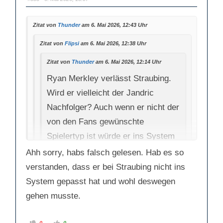
u
u
m
m
e
e
n
n
Zitat von
Thunder
am 6. Mai 2026, 12:43 Uhr
n
n
a
a
c
c
h
h
Zitat von
Flipsi
am 6. Mai 2026, 12:38 Uhr
u
o
n
b
t
e
Zitat von
Thunder
am 6. Mai 2026, 12:14 Uhr
e
n
n
.
.
Ryan Merkley verlässt Straubing.
Wird er vielleicht der Jandric
Nachfolger? Auch wenn er nicht der
von den Fans gewünschte
Spielertyp ist würde er ins System
von MF passen.
Ahh sorry, habs falsch gelesen. Hab es so
verstanden, dass er bei Straubing nicht ins
Wäre doch auch hier nicht der
System gepasst hat und wohl deswegen
gewünschte Spielertyp.
gehen musste.
A
A