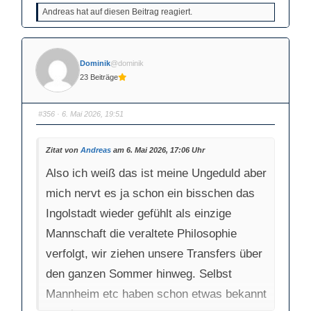
l
l
Andreas hat auf diesen Beitrag reagiert.
i
i
c
c
k
k
e
e
n
n
f
f
ü
ü
Dominik
@dominik
r
r
D
D
23 Beiträge
a
a
u
u
m
m
e
e
n
n
#356
· 6. Mai 2026, 19:51
n
n
a
a
c
c
h
h
Zitat von
Andreas
am 6. Mai 2026, 17:06 Uhr
u
o
n
b
t
e
Also ich weiß das ist meine Ungeduld aber
e
n
n
.
.
mich nervt es ja schon ein bisschen das
Ingolstadt wieder gefühlt als einzige
Mannschaft die veraltete Philosophie
verfolgt, wir ziehen unsere Transfers über
den ganzen Sommer hinweg. Selbst
Mannheim etc haben schon etwas bekannt