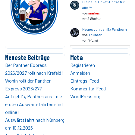
Die neue Ticket-Börse für
alle Pa …
von
markus
vor 2 Wochen
Neues von den Ex Panthern
von
Thunder
vor 1 Monat
Neueste Beiträge
Meta
Der Panther Express
Registrieren
2026/2027 rollt nach Krefeld!
Anmelden
Wohin rollt der Panther
Eintrags-Feed
Express 2026/27?
Kommentar-Feed
Auf geht’s, Pantherfans – die
WordPress.org
ersten Auswärtsfahrten sind
online!
Auswärtsfahrt nach Nürnberg
am 10.12.2026