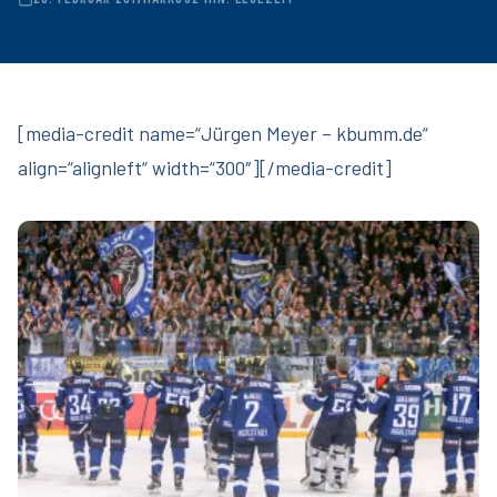
[media-credit name=“Jürgen Meyer – kbumm.de“
align=“alignleft“ width=“300″]
[/media-credit]