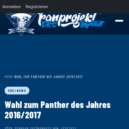
Anmelden
Registrieren
News
Der Panther Express 2026/2027 rollt nach Krefeld!
Wohin rollt der Pa
HOME
›
WAHL ZUM PANTHER DES JAHRES 2016/2017
ERCI NEWS
Wahl zum Panther des Jahres
2016/2017
28. FEBRUAR 2017
MARKUS
2 MIN. LESEZEIT