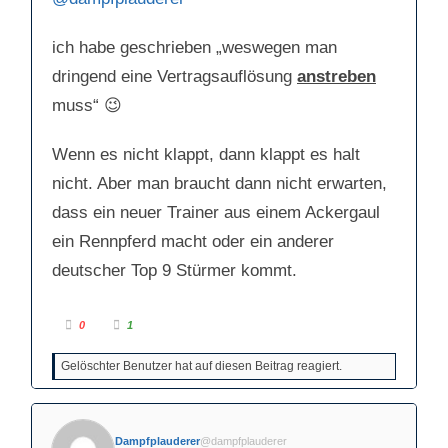
n
n
n
n
a
a
c
c
ich habe geschrieben „weswegen man
h
h
u
o
n
b
dringend eine Vertragsauflösung
anstreben
t
e
e
n
n
.
muss“ 😉
.
Wenn es nicht klappt, dann klappt es halt
nicht. Aber man braucht dann nicht erwarten,
dass ein neuer Trainer aus einem Ackergaul
ein Rennpferd macht oder ein anderer
deutscher Top 9 Stürmer kommt.
A
A
0
1
n
n
k
k
l
l
Gelöschter Benutzer hat auf diesen Beitrag reagiert.
i
i
c
c
k
k
e
e
n
n
f
f
ü
ü
Dampfplauderer
@dampfplauderer
r
r