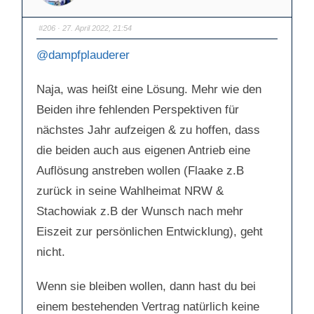
ü
ü
r
r
D
D
a
a
#206
· 27. April 2022, 21:54
u
u
m
m
e
e
@dampfplauderer
n
n
n
n
a
a
c
c
Naja, was heißt eine Lösung. Mehr wie den
h
h
u
o
n
b
Beiden ihre fehlenden Perspektiven für
t
e
e
n
n
.
nächstes Jahr aufzeigen & zu hoffen, dass
.
die beiden auch aus eigenen Antrieb eine
Auflösung anstreben wollen (Flaake z.B
zurück in seine Wahlheimat NRW &
Stachowiak z.B der Wunsch nach mehr
Eiszeit zur persönlichen Entwicklung), geht
nicht.
Wenn sie bleiben wollen, dann hast du bei
einem bestehenden Vertrag natürlich keine