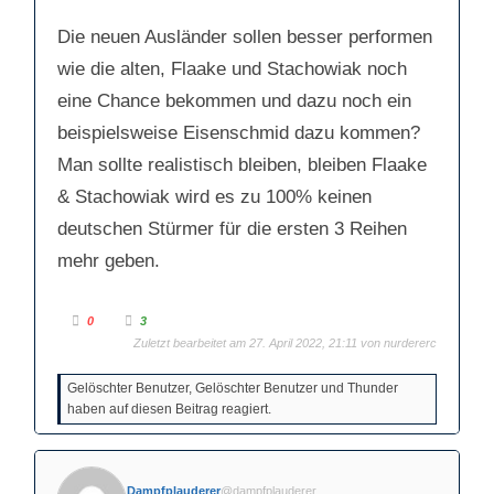
Die neuen Ausländer sollen besser performen
wie die alten, Flaake und Stachowiak noch
eine Chance bekommen und dazu noch ein
beispielsweise Eisenschmid dazu kommen?
Man sollte realistisch bleiben, bleiben Flaake
& Stachowiak wird es zu 100% keinen
deutschen Stürmer für die ersten 3 Reihen
mehr geben.
A
A
0
3
n
n
k
k
Zuletzt bearbeitet am 27. April 2022, 21:11 von
nurdererc
l
l
i
i
c
c
Gelöschter Benutzer, Gelöschter Benutzer und Thunder
k
k
e
e
haben auf diesen Beitrag reagiert.
n
n
f
f
ü
ü
r
r
D
D
a
a
u
u
Dampfplauderer
@dampfplauderer