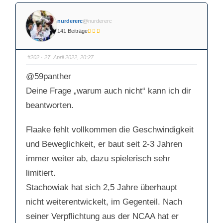
l
l
i
i
c
c
k
k
nurdererc
@nurdererc
e
e
n
n
141 Beiträge
f
f
ü
ü
r
r
D
D
a
a
#202
· 27. April 2022, 20:27
u
u
m
m
e
e
@59panther
n
n
n
n
a
a
Deine Frage „warum auch nicht“ kann ich dir
c
c
h
h
beantworten.
u
o
n
b
t
e
e
n
n
.
Flaake fehlt vollkommen die Geschwindigkeit
.
und Beweglichkeit, er baut seit 2-3 Jahren
immer weiter ab, dazu spielerisch sehr
limitiert.
Stachowiak hat sich 2,5 Jahre überhaupt
nicht weiterentwickelt, im Gegenteil. Nach
seiner Verpflichtung aus der NCAA hat er