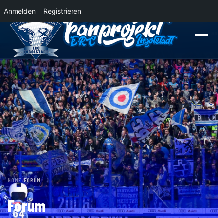
Anmelden
Registrieren
News
Der Panther Express 2026/2027 rollt nach Krefeld!
Wohin rollt der Pa
HOME
›
FORUM
Forum