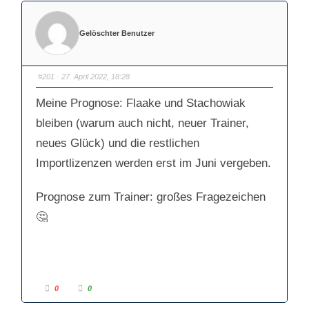
Gelöschter Benutzer
#201
· 27. April 2022, 18:28
Meine Prognose: Flaake und Stachowiak
bleiben (warum auch nicht, neuer Trainer,
neues Glück) und die restlichen
Importlizenzen werden erst im Juni vergeben.
Prognose zum Trainer: großes Fragezeichen
🤔
A
A
0
0
n
n
k
k