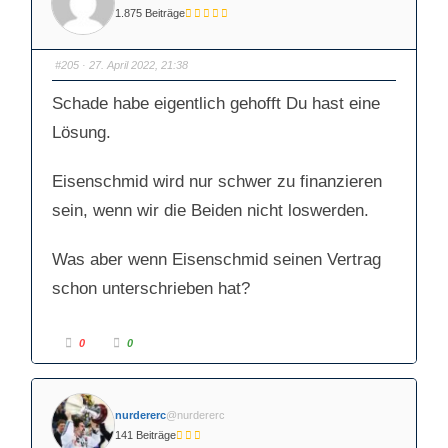
D
D
1.875 Beiträge
a
a
u
u
m
m
e
e
n
n
#205
· 27. April 2022, 21:38
n
n
a
a
c
c
Schade habe eigentlich gehofft Du hast eine
h
h
u
o
n
b
Lösung.
t
e
e
n
n
.
.
Eisenschmid wird nur schwer zu finanzieren
sein, wenn wir die Beiden nicht loswerden.
Was aber wenn Eisenschmid seinen Vertrag
schon unterschrieben hat?
A
A
0
0
n
n
k
k
l
l
i
i
c
c
k
k
nurdererc
@nurdererc
e
e
n
n
141 Beiträge
f
f