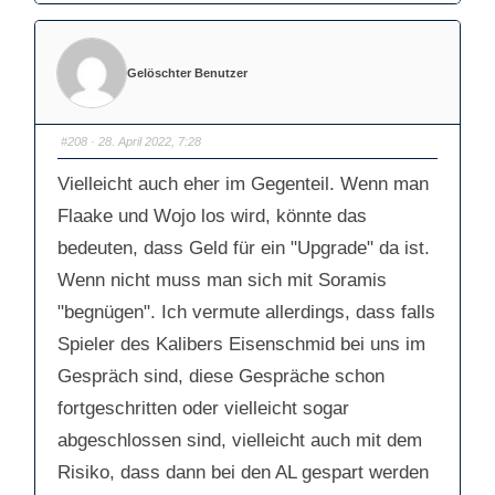
k
k
l
l
i
i
c
c
k
k
e
e
Gelöschter Benutzer
n
n
f
f
ü
ü
r
r
D
D
a
a
#208
· 28. April 2022, 7:28
u
u
m
m
e
e
Vielleicht auch eher im Gegenteil. Wenn man
n
n
n
n
a
a
Flaake und Wojo los wird, könnte das
c
c
h
h
bedeuten, dass Geld für ein "Upgrade" da ist.
u
o
n
b
t
e
Wenn nicht muss man sich mit Soramis
e
n
n
.
.
"begnügen". Ich vermute allerdings, dass falls
Spieler des Kalibers Eisenschmid bei uns im
Gespräch sind, diese Gespräche schon
fortgeschritten oder vielleicht sogar
abgeschlossen sind, vielleicht auch mit dem
Risiko, dass dann bei den AL gespart werden