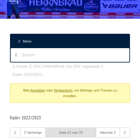
Menü
Forum-
Navigation
Forum-
Forum
ERCI FANFORUM: Der ERC Ingolstadt
Breadcrumbs
Kader 2022/2023
-
Du
Bitte
Anmelden
oder
Registrieren
, um Beiträge und Themen zu
erstellen.
bist
hier:
Kader 2022/2023
Vorherige
Seite 21 von 79
Nächste