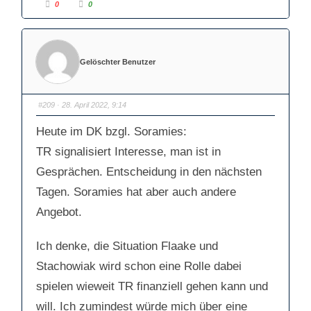
A
A
0
0
n
n
k
k
l
l
i
i
c
c
k
k
e
e
Gelöschter Benutzer
n
n
f
f
ü
ü
r
r
D
D
a
a
#209
· 28. April 2022, 9:14
u
u
m
m
e
e
Heute im DK bzgl. Soramies:
n
n
n
n
a
a
TR signalisiert Interesse, man ist in
c
c
h
h
Gesprächen. Entscheidung in den nächsten
u
o
n
b
t
e
Tagen. Soramies hat aber auch andere
e
n
n
.
.
Angebot.
Ich denke, die Situation Flaake und
Stachowiak wird schon eine Rolle dabei
spielen wieweit TR finanziell gehen kann und
will. Ich zumindest würde mich über eine