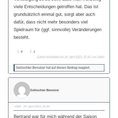
viele Entscheidungen getroffen hat. Das ist
grundsätzlich einmal gut, sorgt aber auch
dafür, dass nicht mehr besonders viel
Spielraum für (ggf. sinnvolle) Veränderungen
besteht.
A
A
0
1
n
n
k
k
Zuletzt bearbeitet am 24. April 2023, 22:41 von
Julian
l
l
i
i
c
c
Gelöschter Benutzer hat auf diesen Beitrag reagiert.
k
k
e
e
n
n
f
f
ü
ü
r
r
D
D
a
a
Gelöschter Benutzer
u
u
m
m
e
e
n
n
n
n
a
a
#389
· 24. April 2023, 22:40
c
c
h
h
u
o
Bertrand war für mich während der Saison
n
b