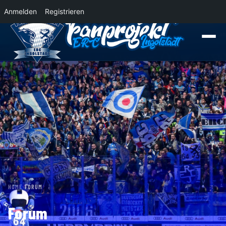
Anmelden
Registrieren
News
Der Panther Express 2026/2027 rollt nach Krefeld!
Wohin rollt der Pa
HOME
›
FORUM
Forum