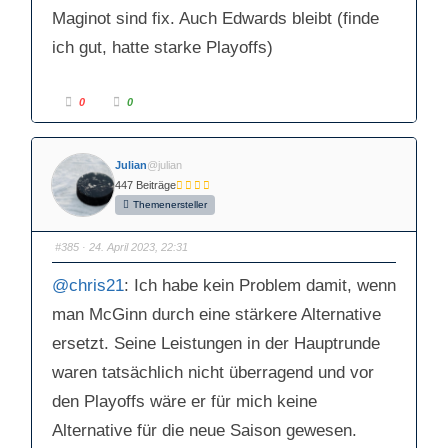
Maginot sind fix. Auch Edwards bleibt (finde
ich gut, hatte starke Playoffs)
A
A
0
0
n
n
k
k
l
l
i
i
c
c
Julian
@julian
k
k
e
e
447 Beiträge
n
n
f
f
Themenersteller
ü
ü
r
r
D
D
a
a
#385
· 24. April 2023, 22:31
u
u
m
m
e
e
@chris21
: Ich habe kein Problem damit, wenn
n
n
n
n
a
a
man McGinn durch eine stärkere Alternative
c
c
h
h
ersetzt. Seine Leistungen in der Hauptrunde
u
o
n
b
t
e
waren tatsächlich nicht überragend und vor
e
n
n
.
.
den Playoffs wäre er für mich keine
Alternative für die neue Saison gewesen.