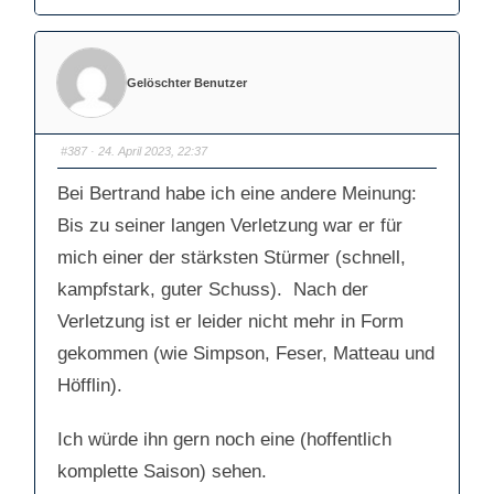
l
l
i
i
c
c
k
k
e
e
n
n
f
f
Gelöschter Benutzer
ü
ü
r
r
D
D
a
a
u
u
m
m
#387
· 24. April 2023, 22:37
e
e
n
n
n
n
Bei Bertrand habe ich eine andere Meinung:
a
a
c
c
Bis zu seiner langen Verletzung war er für
h
h
u
o
n
b
mich einer der stärksten Stürmer (schnell,
t
e
e
n
n
.
kampfstark, guter Schuss). Nach der
.
Verletzung ist er leider nicht mehr in Form
gekommen (wie Simpson, Feser, Matteau und
Höfflin).
Ich würde ihn gern noch eine (hoffentlich
komplette Saison) sehen.