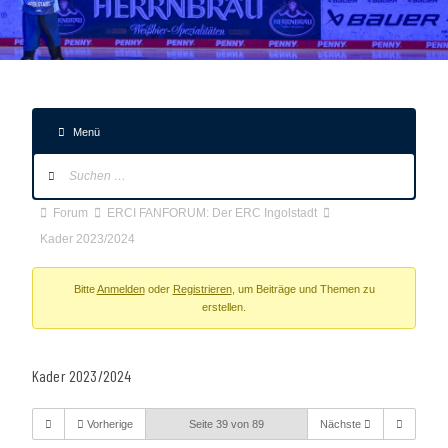
Menü
Forum-
Navigation
Forum-
Forum
ERCI FANFORUM: Der ERC Ingolstadt
Breadcrumbs
Kader 2023/2024
-
Du
Bitte
Anmelden
oder
Registrieren
, um Beiträge und Themen zu
erstellen.
bist
hier:
Kader 2023/2024
Vorherige
Seite 39 von 89
Nächste