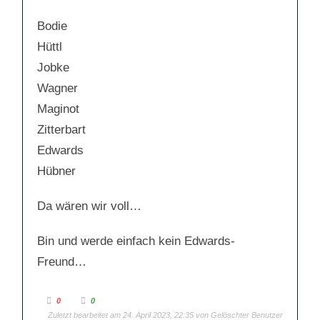
e
n
n
.
.
Bodie
Hüttl
Jobke
Wagner
Maginot
Zitterbart
Edwards
Hübner
Da wären wir voll…
Bin und werde einfach kein Edwards-
Freund…
A
A
0
0
n
n
Zuletzt bearbeitet am 24. April 2023, 22:35 von Gelöschter Benutzer
k
k