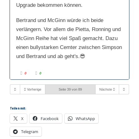
h
h
Upgrade bekommen können.
u
o
n
b
t
e
e
n
n
.
Bertrand und McGinn würde ich beide
.
verlängern. Vor allem die Pietta, Ronning und
McGinn Reihe hat viel Spaß gemacht. Dazu
einen bullystarken Cemter zwischen Simpson
und Bertrand und ab geht's.😎
A
A
0
0
n
n
k
k
l
l
i
i
Vorherige
Seite 39 von 89
Nächste
c
c
k
k
e
e
n
n
f
f
ü
ü
Teilen mit:
r
r
D
D
a
a
X
Facebook
WhatsApp
u
u
m
m
e
e
Telegram
n
n
n
n
a
a