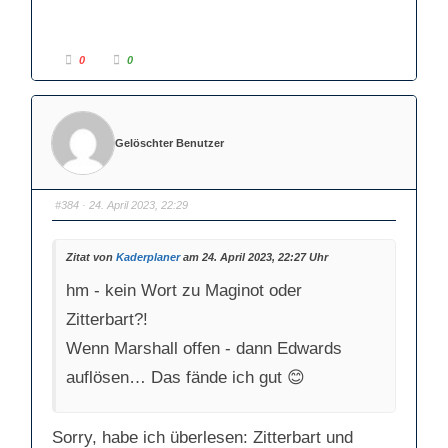
n
.
.
A
A
0
0
n
n
k
k
l
l
i
i
c
c
k
k
e
e
Gelöschter Benutzer
n
n
f
f
ü
ü
r
r
D
D
a
a
#384
· 24. April 2023, 22:29
u
u
m
m
e
e
n
n
n
n
Zitat von
Kaderplaner
am 24. April 2023, 22:27 Uhr
a
a
c
c
hm - kein Wort zu Maginot oder
h
h
u
o
n
b
Zitterbart?!
t
e
e
n
n
.
Wenn Marshall offen - dann Edwards
.
auflösen… Das fände ich gut 😊
Sorry, habe ich überlesen: Zitterbart und