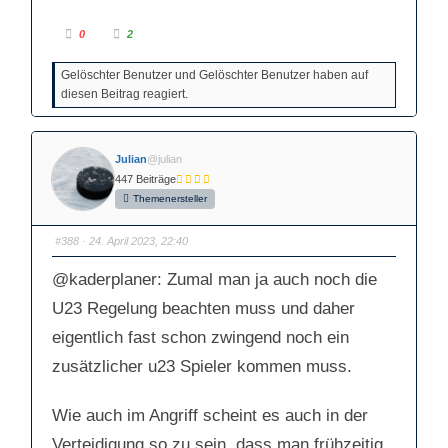
A
A
0
2
n
n
k
k
l
l
Gelöschter Benutzer und Gelöschter Benutzer haben auf
i
i
c
c
diesen Beitrag reagiert.
k
k
e
e
n
n
f
f
ü
ü
r
r
Julian
@julian
D
D
a
a
447 Beiträge
u
u
m
m
Themenersteller
e
e
n
n
n
n
#388
· 24. April 2023, 22:40
a
a
c
c
h
h
u
o
@kaderplaner
: Zumal man ja auch noch die
n
b
t
e
U23 Regelung beachten muss und daher
e
n
n
.
.
eigentlich fast schon zwingend noch ein
zusätzlicher u23 Spieler kommen muss.
Wie auch im Angriff scheint es auch in der
Verteidigung so zu sein, dass man frühzeitig