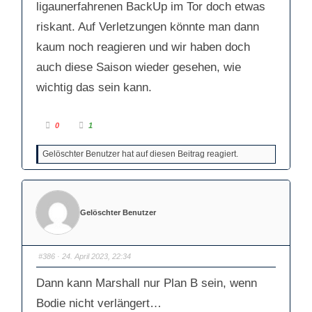
ligaunerfahrenen BackUp im Tor doch etwas
riskant. Auf Verletzungen könnte man dann
kaum noch reagieren und wir haben doch
auch diese Saison wieder gesehen, wie
wichtig das sein kann.
A
A
0
1
n
n
k
k
l
l
Gelöschter Benutzer hat auf diesen Beitrag reagiert.
i
i
c
c
k
k
e
e
n
n
f
f
ü
ü
r
r
Gelöschter Benutzer
D
D
a
a
u
u
m
m
e
e
n
n
#386
· 24. April 2023, 22:34
n
n
a
a
c
c
Dann kann Marshall nur Plan B sein, wenn
h
h
u
o
n
b
Bodie nicht verlängert…
t
e