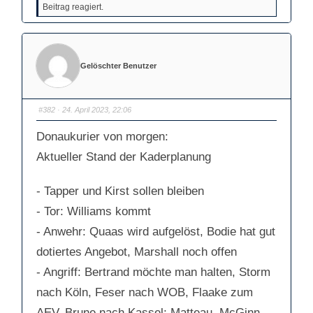
c
c
Beitrag reagiert.
k
k
e
e
n
n
f
f
ü
ü
r
r
D
D
a
a
Gelöschter Benutzer
u
u
m
m
e
e
n
n
n
n
#382
· 24. April 2023, 22:06
a
a
c
c
h
h
u
o
Donaukurier von morgen:
n
b
t
e
Aktueller Stand der Kaderplanung
e
n
n
.
.
- Tapper und Kirst sollen bleiben
- Tor: Williams kommt
- Anwehr: Quaas wird aufgelöst, Bodie hat gut
dotiertes Angebot, Marshall noch offen
- Angriff: Bertrand möchte man halten, Storm
nach Köln, Feser nach WOB, Flaake zum
AEV, Brune nach Kassel; Matteau, McGinn