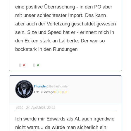
t
e
eine positive Überraschung - in den PO aber
e
n
n
.
.
mit unser schlechtester Import. Das kann
aber auch der Verletzung geschuldet gewesen
sein. Size und Speed hat er - erinnert mich in
den Ecken stark an Laliberte. Der war so
bockstark in den Rundungen
A
A
0
0
n
n
k
k
l
l
i
i
c
c
k
k
Thunder
@bethethunder
e
e
n
n
1.313 Beiträge
f
f
ü
ü
r
r
D
D
a
a
#390
· 24. April 2023, 22:41
u
u
m
m
e
e
Ich werde mir Edwards als AL auch irgendwie
n
n
n
n
a
a
nicht warm... da würde man sicherlich ein
c
c