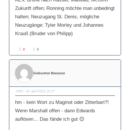
Zukunft offen; Ronning möchte man unbedingt
halten; Neuzugang St. Denis, mögliche
Neuzugänge: Tyler Morley und Johannes
Krauß (Bruder von Philipp)
A
A
0
0
n
n
k
k
l
l
i
i
c
c
k
k
e
e
Gelöschter Benutzer
n
n
f
f
ü
ü
r
r
D
D
a
a
#383
· 24. April 2023, 22:27
u
u
m
m
e
e
hm - kein Wort zu Maginot oder Zitterbart?!
n
n
n
n
a
a
Wenn Marshall offen - dann Edwards
c
c
h
h
auflösen… Das fände ich gut 😊
u
o
n
b
t
e
e
n