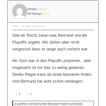
chris21
@chris21
563 Beiträge
#381
· 24. April 2023, 22:03
Geb dir Recht Julian was Bertrand und die
Playoffs angeht. Wir dürfen aber nicht
vergessen dass er lange auch verletzt war.
Mc Ginn war in den Playoffs präsenter, aber
insgesamt ist mir das zu wenig gewesen.
Denke Regan kann da einen besseren finden.
Und Bertrand hat wohl schon verlängert.
A
A
0
2
n
n
k
k
l
l
e-panther und Gelöschter Benutzer haben auf diesen
i
i