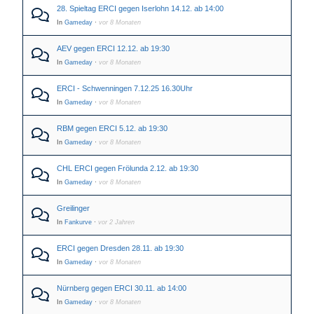
28. Spieltag ERCI gegen Iserlohn 14.12. ab 14:00
In
Gameday
·
vor 8 Monaten
AEV gegen ERCI 12.12. ab 19:30
In
Gameday
·
vor 8 Monaten
ERCI - Schwenningen 7.12.25 16.30Uhr
In
Gameday
·
vor 8 Monaten
RBM gegen ERCI 5.12. ab 19:30
In
Gameday
·
vor 8 Monaten
CHL ERCI gegen Frölunda 2.12. ab 19:30
In
Gameday
·
vor 8 Monaten
Greilinger
In
Fankurve
·
vor 2 Jahren
ERCI gegen Dresden 28.11. ab 19:30
In
Gameday
·
vor 8 Monaten
Nürnberg gegen ERCI 30.11. ab 14:00
In
Gameday
·
vor 8 Monaten