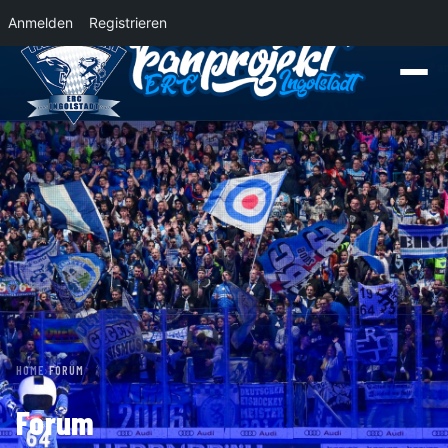
Anmelden
Registrieren
News
Der Panther Express 2026/2027 rollt nach Krefeld!
Wohin rollt der P
HOME
›
FORUM
Forum