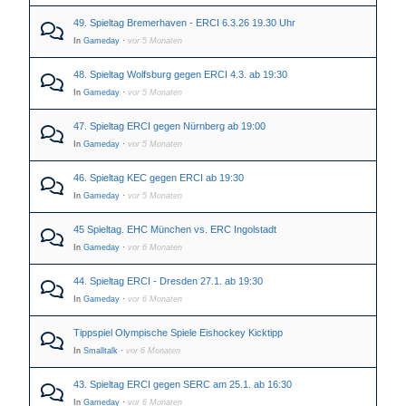
49. Spieltag Bremerhaven - ERCI 6.3.26 19.30 Uhr
In
Gameday
·
vor 5 Monaten
48. Spieltag Wolfsburg gegen ERCI 4.3. ab 19:30
In
Gameday
·
vor 5 Monaten
47. Spieltag ERCI gegen Nürnberg ab 19:00
In
Gameday
·
vor 5 Monaten
46. Spieltag KEC gegen ERCI ab 19:30
In
Gameday
·
vor 5 Monaten
45 Spieltag. EHC München vs. ERC Ingolstadt
In
Gameday
·
vor 6 Monaten
44. Spieltag ERCI - Dresden 27.1. ab 19:30
In
Gameday
·
vor 6 Monaten
Tippspiel Olympische Spiele Eishockey Kicktipp
In
Smalltalk
·
vor 6 Monaten
43. Spieltag ERCI gegen SERC am 25.1. ab 16:30
In
Gameday
·
vor 6 Monaten