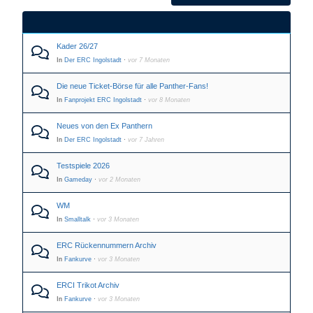
Kader 26/27
In
Der ERC Ingolstadt
·
vor 7 Monaten
Die neue Ticket-Börse für alle Panther-Fans!
In
Fanprojekt ERC Ingolstadt
·
vor 8 Monaten
Neues von den Ex Panthern
In
Der ERC Ingolstadt
·
vor 7 Jahren
Testspiele 2026
In
Gameday
·
vor 2 Monaten
WM
In
Smalltalk
·
vor 3 Monaten
ERC Rückennummern Archiv
In
Fankurve
·
vor 3 Monaten
ERCI Trikot Archiv
In
Fankurve
·
vor 3 Monaten