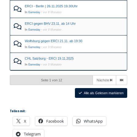
ERCI - Berlin | 26.11.2025 19.30Uhr
In
Gameday
·
vor 8 Monaten
ERCI gegen BHV 23.11. ab 14 Uhr
In
Gameday
·
vor 9 Monaten
Wolfsburg gegen ERCI 21.11. ab 19:30
In
Gameday
·
vor 9 Monaten
CHL Salzburg - ERCI 19.11.2025
In
Gameday
·
vor 9 Monaten
Seite 1 von 12
Nächste
Alle als Gelesen markieren
Teilen mit:
X
Facebook
WhatsApp
Telegram