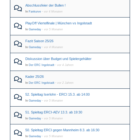
Abschlussfeier der Bullen !
In
Fankurve
·
vor 4 Monaten
PlayOff Viertelfinale | München vs Ingolstadt
In
Gameday
·
vor 5 Monaten
Fazit Saison 25/26
In
Gameday
·
vor 4 Monaten
Diskussion über Budget und Spielergehälter
In
Der ERC Ingolstadt
·
vor 4 Jahren
Kader 25/26
In
Der ERC Ingolstadt
·
vor 2 Jahren
52. Spieltag Iserlohn - ERCI 15.3. ab 14:00
In
Gameday
·
vor 5 Monaten
51. Spieltag ERCI-AEV 13.3. ab 19:30
In
Gameday
·
vor 5 Monaten
50. Spieltag ERCI gegen Mannheim 8.3. ab 16:30
In
Gameday
·
vor 5 Monaten