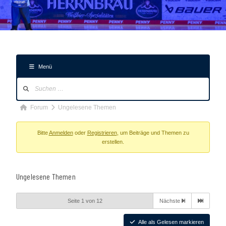
Menü
Forum-
Navigation
Forum-
Forum
Ungelesene Themen
Breadcrumbs
-
Bitte
Anmelden
oder
Registrieren
, um Beiträge und Themen zu
erstellen.
Du
bist
hier:
Ungelesene Themen
Seite 1 von 12
Nächste
Alle als Gelesen markieren